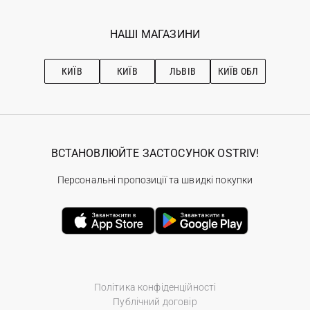
Мої замовлення
Програма лояльності
Вакансії
Обране
Наші магазини
НАШІ МАГАЗИНИ
Ostriv Club+
Про OSTRIV
Підписка на новини
Рекомендації з догляду
КИЇВ
КИЇВ
ЛЬВІВ
КИЇВ ОБЛ
ВСТАНОВЛЮЙТЕ ЗАСТОСУНОК OSTRIV!
Персональні пропозиції та швидкі покупки
Політика конфіденційності
Публічний договір