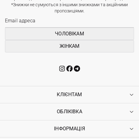
*Знижки не сумуються з іншими знижками та акційними
пропозиціями.
ЧОЛОВІКАМ
ЖІНКАМ
КЛІЄНТАМ
ОБЛІКІВКА
Контакти
Доставка
Оплата
ІНФОРМАЦІЯ
Увійти
Повернення
Реєстрація
Гарантія