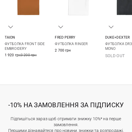
TAION
FRED PERRY
DUKE+DEXTER
S
M
L
XL
S
M
L
XL
S
M
ФУТБОЛКА FRONT SIDE
ФУТБОЛКА RINGER
ФУТБОЛКА DR3
XXL
EMBROIDERY
MONO
2 700 грн
1 920 грн
3 200 грн
SOLD OUT
-10% НА ЗАМОВЛЕННЯ ЗА ПІДПИСКУ
Підпишіться зараз щоб отримати знижку 10%* на перше
замовлення.
Першими дізнавайтеся про новини, знижки та розпродажі.