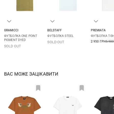
GRAMICCI
BELSTAFF
PREMIATA
S
M
L
XL
M
L
XL
XXL
M
L
ФУТБОЛКА ONE POINT
ФУТБОЛКА STEEL
ФУТБОЛКА T-SH
PIGMENT DYED
2 950 ГРН
5 900
SOLD OUT
SOLD OUT
ВАС МОЖЕ ЗАЦІКАВИТИ