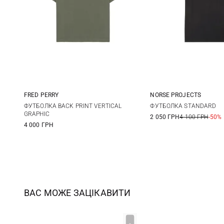
FRED PERRY
NORSE PROJECTS
S
M
L
XL
M
L
ФУТБОЛКА BACK PRINT VERTICAL
ФУТБОЛКА STANDARD
GRAPHIC
2 050 ГРН
4 100 ГРН
-50%
XXL
4 000 ГРН
ВАС МОЖЕ ЗАЦІКАВИТИ