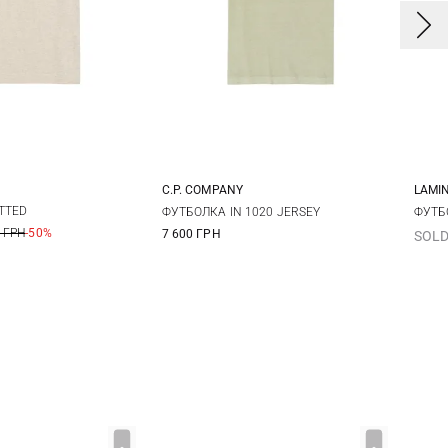
C.P. COMPANY
LAMI
L
XL
M
L
XL
4
TTED
ФУТБОЛКА IN 1020 JERSEY
ФУТБ
 ГРН
-50%
7 600 ГРН
SOLD
5