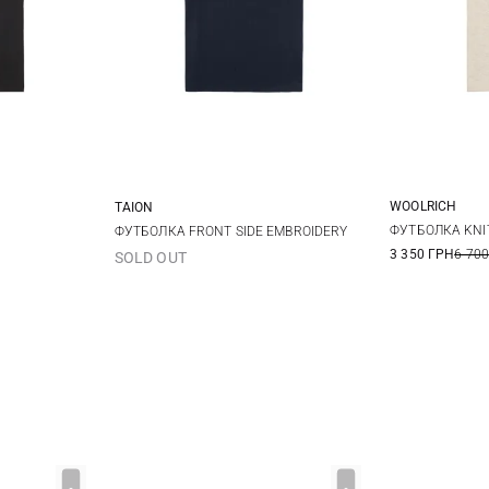
WOOLRICH
TAION
M
XL
XXL
M
L
XL
XXL
ФУТБОЛКА KNI
ФУТБОЛКА FRONT SIDE EMBROIDERY
3 350 ГРН
6 700
SOLD OUT