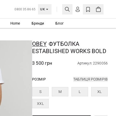
UK
0800 35 86 65
Home
Бренди
Блог
МОЯ ОБЛІКІВКА
УВІЙТИ
OBEY
ФУТБОЛКА
Ще не зареєстровані?
ESTABLISHED WORKS BOLD
СТВОРИТИ ОБЛІКІВКУ
3 500 грн
Артикул: 2290056
РОЗМІР
ТАБЛИЦЯ РОЗМІРІВ
S
M
L
XL
XXL