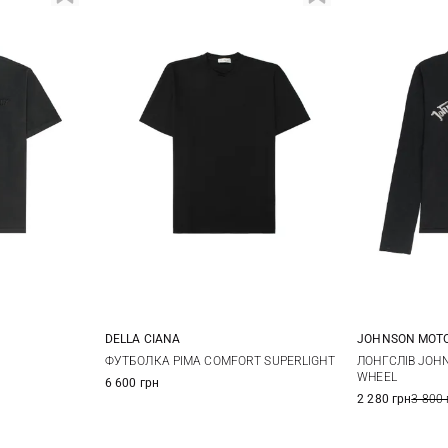
JOHNSON MOT
DELLA CIANA
M
L
M
48
50
52
54
ЛОНГСЛІВ JOH
ФУТБОЛКА PIMA COMFORT SUPERLIGHT
WHEEL
6 600 грн
56
58
2 280 грн
3 800 