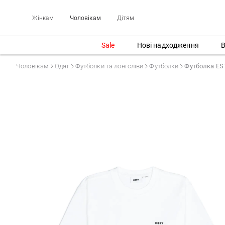
Жінкам
Чоловікам
Дітям
Sale
Нові надходження
В
Чоловікам
Одяг
Футболки та лонгсліви
Футболки
Футболка E