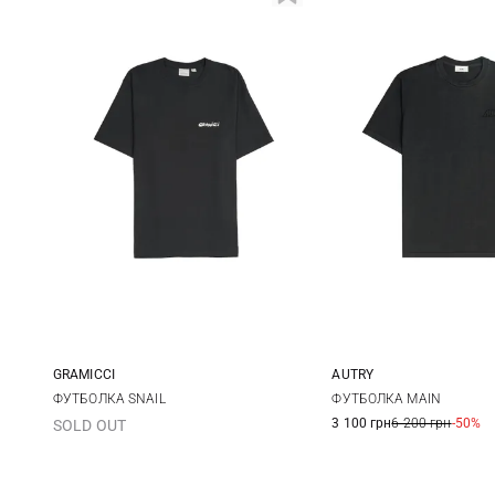
AUTRY
GRAMICCI
XS
S
S
M
L
XL
ФУТБОЛКА MAIN
ФУТБОЛКА SNAIL
3 100 грн
6 200 грн
-50%
SOLD OUT
XL