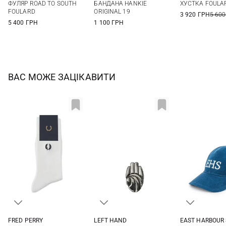
ФУЛЯР ROAD TO SOUTH
БАНДАНА HANKIE
ХУСТКА FOULA
FOULARD
ORIGINAL 19
3 920 ГРН
5 600
5 400 ГРН
1 100 ГРН
ВАС МОЖЕ ЗАЦІКАВИТИ
EAST HARBOUR
FRED PERRY
LEFT HAND
One si
4/6
6/8
9/11
One size