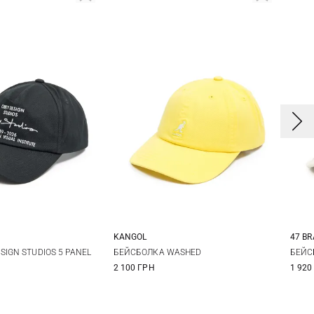
KANGOL
47 B
One size
One size
IGN STUDIOS 5 PANEL
БЕЙСБОЛКА WASHED
БЕЙС
2 100 ГРН
1 920