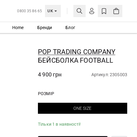
UK
0800 35 86 65
Home
Бренди
Блог
МОЯ ОБЛІКІВКА
УВІЙТИ
POP TRADING COMPANY
Ще не зареєстровані?
БЕЙСБОЛКА FOOTBALL
СТВОРИТИ ОБЛІКІВКУ
4 900 грн
Артикул: 2305003
РОЗМІР
ONE SIZE
Тільки 1 в наявності!