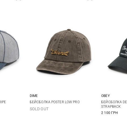
DIME
OBEY
One size
IPE
БЕЙСБОЛКА POSTER LOW PRO
БЕЙСБОЛКА DES
STRAPBACK
SOLD OUT
2 100 ГРН