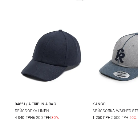
04651/ A TRIP IN A BAG
KANGOL
One size
One size
БЕЙСБОЛКА LINEN
БЕЙСБОЛКА WASHED STR
4 340 ГРН
6 200 ГРН
-30%
1 250 ГРН
2 500 ГРН
-50%