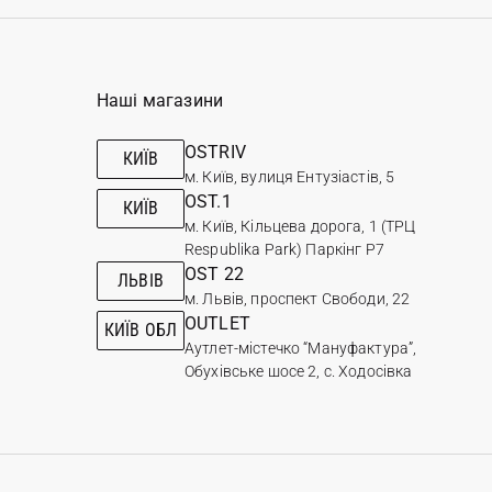
Наші магазини
OSTRIV
КИЇВ
м. Київ, вулиця Ентузіастів, 5
OST.1
КИЇВ
м. Київ, Кільцева дорога, 1 (ТРЦ
Respublika Park) Паркінг Р7
OST 22
ЛЬВІВ
м. Львів, проспект Свободи, 22
OUTLET
КИЇВ ОБЛ
Аутлет-містечко “Мануфактура”,
Обухівське шосе 2, с. Ходосівка