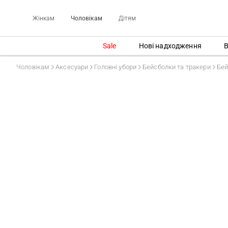
Жінкам
Чоловікам
Дітям
Sale
Нові надходження
В
Чоловікам
Аксесуари
Головні убори
Бейсболки та тракери
Бей