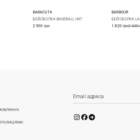
BARACUTA
BARBOUR
One size
БЕЙСБОЛКА BASEBALL HAT
БЕЙСБОЛКА L
2 900 грн
1 820 грн
2 600 
мовлення.
опозиціями.