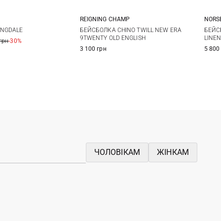
REIGNING CHAMP
NORS
One size
One size
БЕЙСБОЛКА CHINO TWILL NEW ERA
ANGDALE
БЕЙС
9TWENTY OLD ENGLISH
LINEN
грн
-30%
3 100 грн
5 800
ЧОЛОВІКАМ
ЖІНКАМ