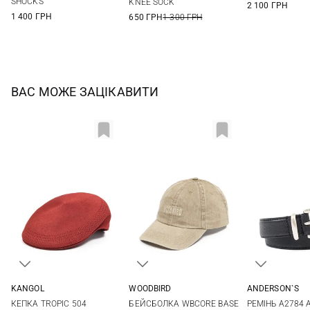
SHOCKS
KNEE SOCK
2 100 ГРН
1 400 ГРН
650 ГРН
1 300 ГРН
ВАС МОЖЕ ЗАЦІКАВИТИ
KANGOL
WOODBIRD
ANDERSON`S
L
One size
65
70
КЕПКА TROPIC 504
БЕЙСБОЛКА WBCORE BASE
РЕМІНЬ A2784 