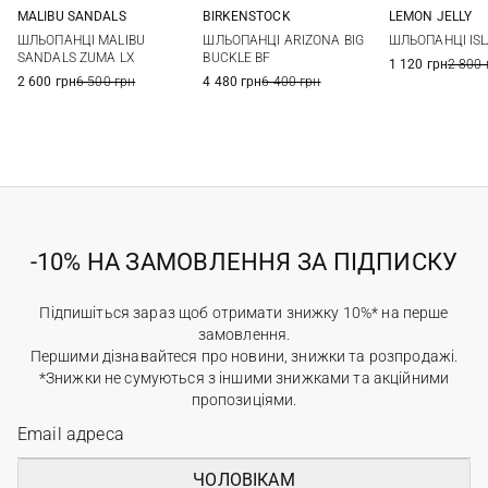
MALIBU SANDALS
BIRKENSTOCK
LEMON JELLY
6 US
7 US
8 US
9 US
36
37
38
39
37
38
ШЛЬОПАНЦІ MALIBU
ШЛЬОПАНЦІ ARIZONA BIG
ШЛЬОПАНЦІ ISL
10 US
40
41
41
SANDALS ZUMA LX
BUCKLE BF
1 120 грн
2 800 
2 600 грн
6 500 грн
4 480 грн
6 400 грн
-10% НА ЗАМОВЛЕННЯ ЗА ПІДПИСКУ
Підпишіться зараз щоб отримати знижку 10%* на перше
замовлення.
Першими дізнавайтеся про новини, знижки та розпродажі.
*Знижки не сумуються з іншими знижками та акційними
пропозиціями.
ЧОЛОВІКАМ