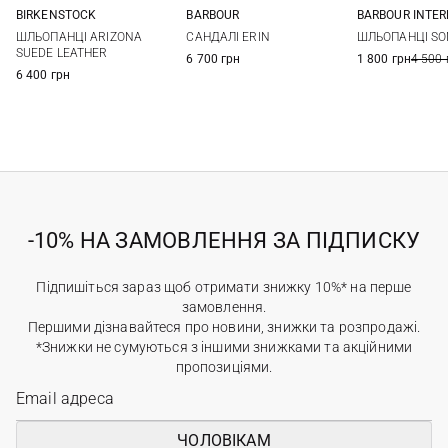
BIRKENSTOCK
BARBOUR
BARBOUR INTE
36
37
38
39
3 UK
4 UK
5 UK
6 UK
3 UK
4 UK
ШЛЬОПАНЦІ ARIZONA
САНДАЛІ ERIN
ШЛЬОПАНЦІ SO
40
41
7 UK
8 UK
7 UK
8 UK
SUEDE LEATHER
6 700 грн
1 800 грн
4 500 
6 400 грн
-10% НА ЗАМОВЛЕННЯ ЗА ПІДПИСКУ
Підпишіться зараз щоб отримати знижку 10%* на перше
замовлення.
Першими дізнавайтеся про новини, знижки та розпродажі.
*Знижки не сумуються з іншими знижками та акційними
пропозиціями.
ЧОЛОВІКАМ