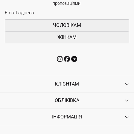
пропозиціями.
ЧОЛОВІКАМ
ЖІНКАМ
КЛІЄНТАМ
ОБЛІКІВКА
Контакти
Доставка
Оплата
ІНФОРМАЦІЯ
Увійти
Повернення
Реєстрація
Гарантія
Мої замовлення
Програма лояльності
Вакансії