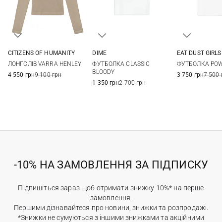
CITIZENS OF HUMANITY
DIME
EAT DUST GIRLS
XS
S
M
S
M
L
XL
XXS
XS
ЛОНГСЛІВ VARRA HENLEY
ФУТБОЛКА CLASSIC
ФУТБОЛКА PO
BLOODY
4 550 грн
9 100 грн
3 750 грн
7 500 
1 350 грн
2 700 грн
-10% НА ЗАМОВЛЕННЯ ЗА ПІДПИСКУ
Підпишіться зараз щоб отримати знижку 10%* на перше
замовлення.
Першими дізнавайтеся про новини, знижки та розпродажі.
*Знижки не сумуються з іншими знижками та акційними