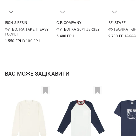
IRON & RESIN
C.P. COMPANY
BELSTAFF
S
M
L
XL
S
M
L
XL
M
L
ФУТБОЛКА TAKE IT EASY
ФУТБОЛКА 30/1 JERSEY
ФУТБОЛКА T-SH
XXL
3XL
POCKET
5 400 ГРН
2 730 ГРН
3 900
1 550 ГРН
3 100 ГРН
ВАС МОЖЕ ЗАЦІКАВИТИ