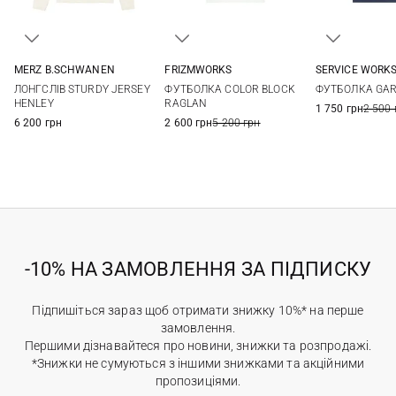
MERZ B.SCHWANEN
FRIZMWORKS
SERVICE WORK
S
M
L
XL
M
L
XL
M
L
ЛОНГСЛІВ STURDY JERSEY
ФУТБОЛКА COLOR BLOCK
ФУТБОЛКА GA
HENLEY
RAGLAN
1 750 грн
2 500 
6 200 грн
2 600 грн
5 200 грн
-10% НА ЗАМОВЛЕННЯ ЗА ПІДПИСКУ
Підпишіться зараз щоб отримати знижку 10%* на перше
замовлення.
Першими дізнавайтеся про новини, знижки та розпродажі.
*Знижки не сумуються з іншими знижками та акційними
пропозиціями.