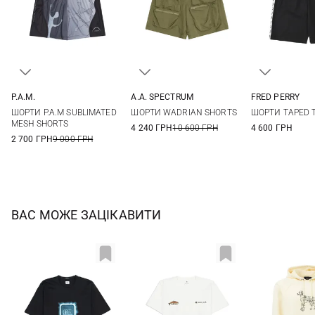
P.A.M.
A.A. SPECTRUM
FRED PERRY
M
L
XL
S
M
L
XL
S
M
ШОРТИ P.A.M SUBLIMATED
ШОРТИ WADRIAN SHORTS
ШОРТИ TAPED 
XXL
MESH SHORTS
4 240 ГРН
10 600 ГРН
4 600 ГРН
2 700 ГРН
9 000 ГРН
ВАС МОЖЕ ЗАЦІКАВИТИ