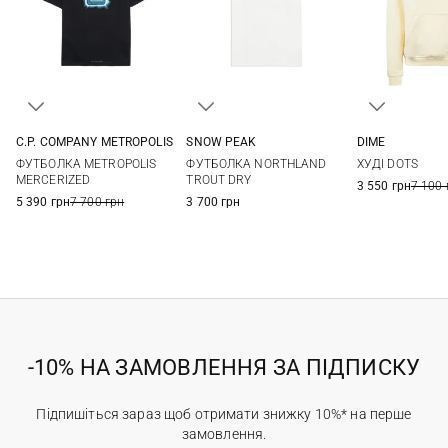
C.P. COMPANY METROPOLIS
SNOW PEAK
DIME
M
L
XL
S
M
L
XL
XS
S
ФУТБОЛКА METROPOLIS
ФУТБОЛКА NORTHLAND
ХУДІ DOTS
XXL
MERCERIZED
TROUT DRY
3 550 грн
7 100 
5 390 грн
7 700 грн
3 700 грн
-10% НА ЗАМОВЛЕННЯ ЗА ПІДПИСКУ
Підпишіться зараз щоб отримати знижку 10%* на перше
замовлення.