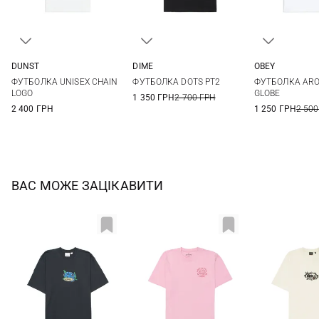
DUNST
DIME
OBEY
XS
S
M
L
XS
S
M
L
XS
S
ФУТБОЛКА UNISEX CHAIN
ФУТБОЛКА DOTS PT2
ФУТБОЛКА ARO
XL
LOGO
GLOBE
1 350 ГРН
2 700 ГРН
2 400 ГРН
1 250 ГРН
2 500
ВАС МОЖЕ ЗАЦІКАВИТИ