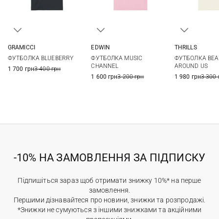
GRAMICCI
EDWIN
THRILLS
S
M
L
XL
XS
S
M
L
M
L
ФУТБОЛКА BLUEBERRY
ФУТБОЛКА MUSIC
ФУТБОЛКА BEA
XL
CHANNEL
AROUND US
1 700 грн
3 400 грн
1 600 грн
3 200 грн
1 980 грн
3 300 
-10% НА ЗАМОВЛЕННЯ ЗА ПІДПИСКУ
Підпишіться зараз щоб отримати знижку 10%* на перше
замовлення.
Першими дізнавайтеся про новини, знижки та розпродажі.
*Знижки не сумуються з іншими знижками та акційними