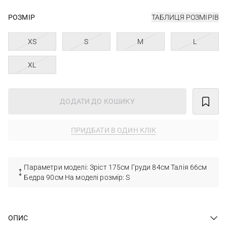
РОЗМІР
ТАБЛИЦЯ РОЗМІРІВ
XS
S
M
L
XL
ДОДАТИ ДО КОШИКУ
ПРИДБАТИ В ОДИН КЛІК
Параметри моделі: Зріст 175см Груди 84см Талія 66см
Бедра 90см На моделі розмір: S
ОПИС