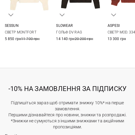
SESSUN
SLOWEAR
ASPESI
XS
S
M
L
40
42
44
38
40
СВЕТР MONTFORT
ГОЛЬФ DV RAG
СВЕТР MOD. 33
5 850 грн
11 700 грн
14 140 грн
20 200 грн
13 300 грн
-10% НА ЗАМОВЛЕННЯ ЗА ПІДПИСКУ
Підпишіться зараз щоб отримати знижку 10%* на перше
замовлення.
Першими дізнавайтеся про новини, знижки та розпродажі.
*Знижки не сумуються з іншими знижками та акційними
пропозиціями.