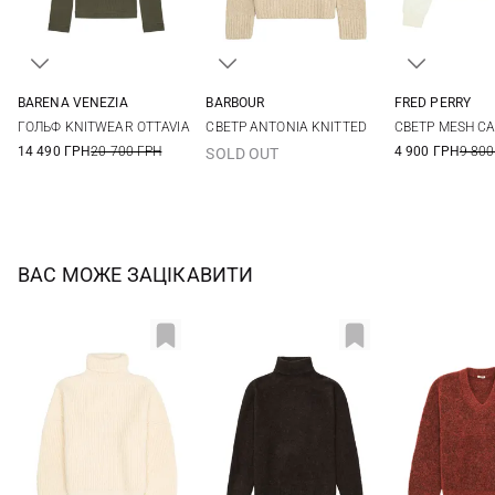
BARENA VENEZIA
BARBOUR
FRED PERRY
XS
S
M
L
6
8
10
12
6
8
ГОЛЬФ KNITWEAR OTTAVIA
СВЕТР ANTONIA KNITTED
СВЕТР MESH CA
14
16
14 490 ГРН
20 700 ГРН
4 900 ГРН
9 800
SOLD OUT
ВАС МОЖЕ ЗАЦІКАВИТИ