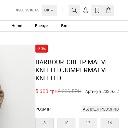
UK
0800 35 86 65
Home
Бренди
Блог
МОЯ ОБЛІКІВКА
УВІЙТИ
-30%
Ще не зареєстровані?
СТВОРИТИ ОБЛІКІВКУ
BARBOUR
СВЕТР MAEVE
KNITTED JUMPERMAEVE
KNITTED
5 600 грн
8 000 ГРН
Артикул: 2330662
РОЗМІР
ТАБЛИЦЯ РОЗМІРІВ
8
10
12
14