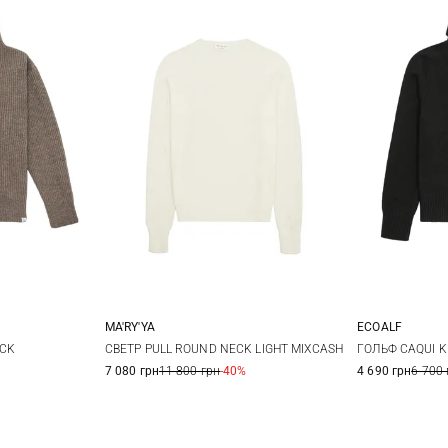
MA'RY'YA
ECOALF
M
L
XS
S
M
S
ECK
СВЕТР PULL ROUND NECK LIGHT MIXCASH
ГОЛЬФ CAQUI K
7 080 грн
11 800 грн
-40%
4 690 грн
6 700 
XL