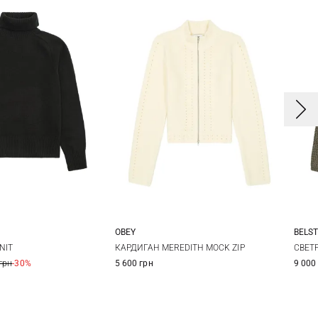
OBEY
BELS
M
L
XL
XS
S
M
L
X
NIT
КАРДИГАН MEREDITH MOCK ZIP
СВЕТ
грн
-30%
5 600 грн
9 000