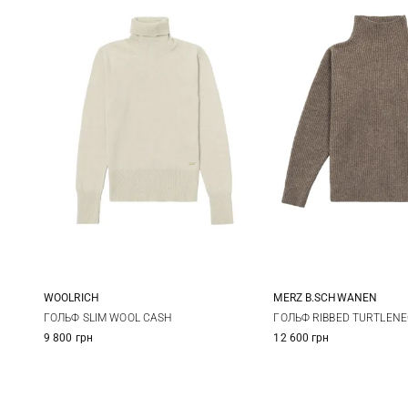
WOOLRICH
MERZ B.SCHWANEN
XS
S
M
L
XS
S
ГОЛЬФ SLIM WOOL CASH
ГОЛЬФ RIBBED TURTLEN
9 800 грн
12 600 грн
XL