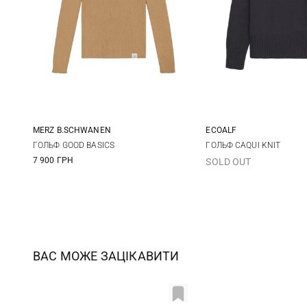
MERZ B.SCHWANEN
ECOALF
XS
S
M
L
XS
S
ГОЛЬФ GOOD BASICS
ГОЛЬФ CAQUI KNIT
7 900 ГРН
SOLD OUT
XL
XL
ВАС МОЖЕ ЗАЦІКАВИТИ