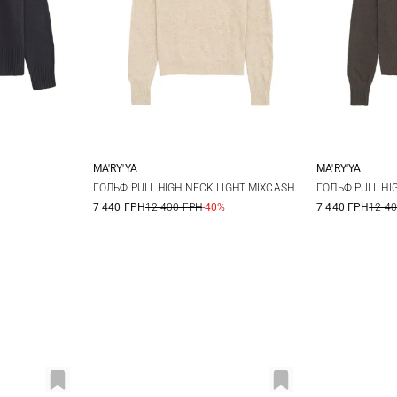
MA'RY'YA
MA'RY'YA
M
L
XS
S
M
L
XS
ГОЛЬФ PULL HIGH NECK LIGHT MIXCASH
ГОЛЬФ PULL HI
7 440 ГРН
12 400 ГРН
-40%
7 440 ГРН
12 4