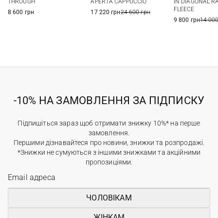
IN DIAGONAL R
THROUGH
APERTA CAPPUCCIO
FLEECE
8 600 грн
17 220 грн
24 600 грн
9 800 грн
14 000
-10% НА ЗАМОВЛЕННЯ ЗА ПІДПИСКУ
Підпишіться зараз щоб отримати знижку 10%* на перше
замовлення.
Першими дізнавайтеся про новини, знижки та розпродажі.
*Знижки не сумуються з іншими знижками та акційними
пропозиціями.
ЧОЛОВІКАМ
ЖІНКАМ