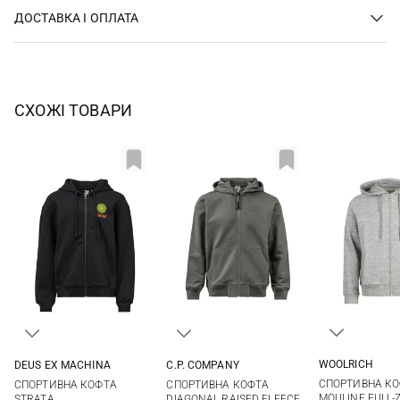
ДОСТАВКА І ОПЛАТА
СХОЖІ ТОВАРИ
WOOLRICH
DEUS EX MACHINА
C.P. COMPANY
S
M
XS
S
M
L
M
L
XL
СПОРТИВНА К
СПОРТИВНА КОФТА
СПОРТИВНА КОФТА
XXL
3XL
XL
MOULINE FULL-Z
STRATA
DIAGONAL RAISED FLEECE