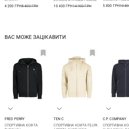
5 400 ГРН
10 80
4 200 ГРН
8 400 ГРН
10 430 ГРН
14 900 ГРН
ВАС МОЖЕ ЗАЦІКАВИТИ
C.P. COMPANY
FRED PERRY
TEN C
S
M
S
M
L
XL
M
L
XL
XXL
СПОРТИВНА КО
CПОРТИВНА КОФТА
СПОРТИВНА КОФТА FELPA
XXL
XXL