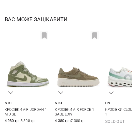
ВАС МОЖЕ ЗАЦІКАВИТИ
NIKE
NIKE
ON
5,5 US
6 US
6,5 US
7 US
5,5 US
6 US
6,5 US
7 US
37
37,5
КРОСІВКИ AIR JORDAN 1
КРОСІВКИ AIR FORCE 1
КРОСІВКИ CLO
7,5 US
8 US
8,5 US
7,5 US
8 US
8,5 US
9 US
39
40
MID SE
SAGE LOW
1
4 980 грн
8 300 грн
4 380 грн
7 300 грн
SOLD OUT