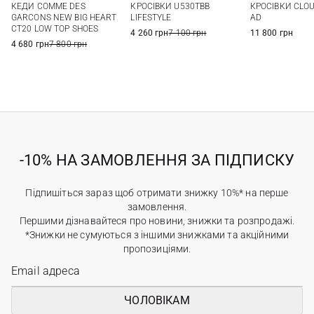
КЕДИ COMME DES
КРОСІВКИ U530TBB
КРОСІВКИ CLOU
7
6 US
6,5 US
7 US
7,5 US
39
40
GARCONS NEW BIG HEART
LIFESTYLE
AD
CT20 LOW TOP SHOES
4 260 грн
7 100 грн
11 800 грн
4 680 грн
7 800 грн
-10% НА ЗАМОВЛЕННЯ ЗА ПІДПИСКУ
Підпишіться зараз щоб отримати знижку 10%* на перше
замовлення.
Першими дізнавайтеся про новини, знижки та розпродажі.
*Знижки не сумуються з іншими знижками та акційними
пропозиціями.
ЧОЛОВІКАМ