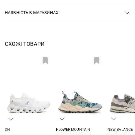
НАЯВНІСТЬ В МАГАЗИНАХ
СХОЖІ ТОВАРИ
FLOWER MOUNTAIN
NEW BALANCE
ON
36
37
38
39
4,5 US
5 US
5
39
40
40,5
41