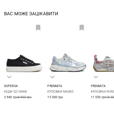
ВАС МОЖЕ ЗАЦІКАВИТИ
SUPERGA
PREMIATA
PREMIATA
36
37
37,5
38
36
37
38
39
36
37
КЕДИ S21384W
КРОСІВКИ MASED
КРОСІВКИ RUN
38,5
39
40
41
40
41
40
41
2 940 грн
4 900 грн
15 500 грн
11 550 грн
16 5