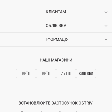
КЛІЄНТАМ
ОБЛІКІВКА
Контакти
Доставка
Оплата
ІНФОРМАЦІЯ
Увійти
Повернення
Реєстрація
Гарантія
Мої замовлення
Програма лояльності
Вакансії
Обране
Наші магазини
НАШІ МАГАЗИНИ
Ostriv Club+
Про OSTRIV
Підписка на новини
Рекомендації з догляду
КИЇВ
КИЇВ
ЛЬВІВ
КИЇВ ОБЛ
ВСТАНОВЛЮЙТЕ ЗАСТОСУНОК OSTRIV!