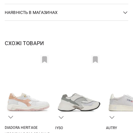
НАЯВНІСТЬ В МАГАЗИНАХ
СХОЖІ ТОВАРИ
DIADORA HERITAGE
IYSO
AUTRY
3,5 UK
4 UK
4,5 UK
5 UK
37
38
39,5
41
36
37