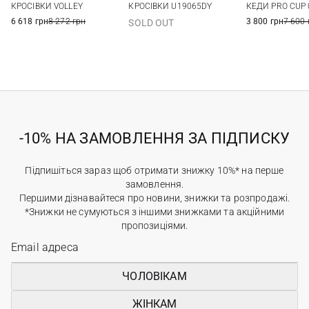
КРОСІВКИ VOLLEY
КРОСІВКИ U19065DY
КЕДИ PRO CUP 
40
41
6,5 US
7 US
7,5 US
40
6 618 грн
8 272 грн
3 800 грн
7 600 
SOLD OUT
-10% НА ЗАМОВЛЕННЯ ЗА ПІДПИСКУ
Підпишіться зараз щоб отримати знижку 10%* на перше
замовлення.
Першими дізнавайтеся про новини, знижки та розпродажі.
*Знижки не сумуються з іншими знижками та акційними
пропозиціями.
ЧОЛОВІКАМ
ЖІНКАМ