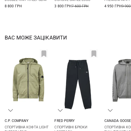
8 800 ГРН
3 800 ГРН
7 600 ГРН
4 950 ГРН
9 900
ВАС МОЖЕ ЗАЦІКАВИТИ
C.P. COMPANY
FRED PERRY
CANADA GOOS
M
L
XL
S
M
L
XL
S
M
СПОРТИВНА КОФТА LIGHT
СПОРТИВНІ БРЮКИ
СПОРТИВНА КО
XXL
XXL