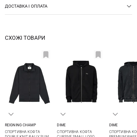
ДОСТАВКА І ОПЛАТА
СХОЖІ ТОВАРИ
REIGNING CHAMP
DIME
DIME
M
L
XL
XXL
S
M
L
XL
S
M
СПОРТИВНА КОФТА
СПОРТИВНА КОФТА
СПОРТИВНА К
XXL
DOUBLE KNIT RALLY SLIM
CURSIVE SMALL LOGO
PREMIUM WAFF