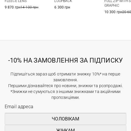
FLEECE LENS
LOOPBACK
FULL ZIP WITH 
GRAPHIC
9 870 грн
14 100 грн
6 300 грн
10 300 грн
20 6
-10% НА ЗАМОВЛЕННЯ ЗА ПІДПИСКУ
Підпишіться зараз щоб отримати знижку 10%* на перше
замовлення.
Першими дізнавайтеся про новини, знижки та розпродажі.
*Знижки не сумуються з іншими знижками та акційними
пропозиціями.
ЧОЛОВІКАМ
ЖІНКАМ