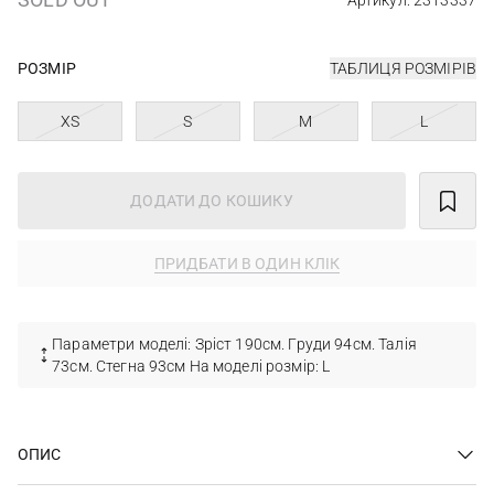
Артикул: 2313337
РОЗМІР
ТАБЛИЦЯ РОЗМІРІВ
XS
S
M
L
ДОДАТИ ДО КОШИКУ
ПРИДБАТИ В ОДИН КЛІК
Параметри моделі: Зріст 190см. Груди 94см. Талія
73см. Стегна 93см На моделі розмір: L
ОПИС