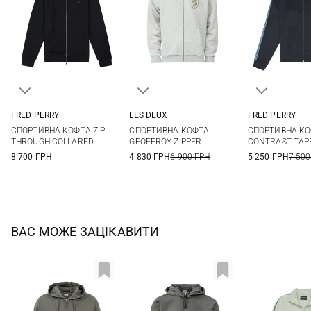
FRED PERRY
LES DEUX
FRED PERRY
M
L
XL
M
L
XL
S
M
СПОРТИВНА КОФТА ZIP
СПОРТИВНА КОФТА
СПОРТИВНА К
XXL
THROUGH COLLARED
GEOFFROY ZIPPER
CONTRAST TAP
8 700 ГРН
4 830 ГРН
6 900 ГРН
5 250 ГРН
7 500
ВАС МОЖЕ ЗАЦІКАВИТИ