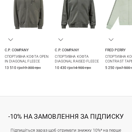
C.P. COMPANY
C.P. COMPANY
FRED PERRY
M
L
XL
XXL
M
L
XL
S
M
СПОРТИВНА КОФТА OPEN
СПОРТИВНА КОФТА
СПОРТИВНА К
IN DIAGONAL FLEECE
DIAGONAL RAISED FLEECE
CONTRAST TAP
13 510 грн
19 300 грн
10 430 грн
14 900 грн
5 250 грн
7 500 
-10% НА ЗАМОВЛЕННЯ ЗА ПІДПИСКУ
Підпишіться зараз щоб отримати знижку 10%* на перше