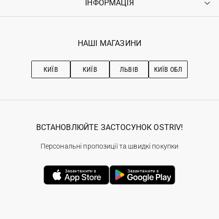
ІНФОРМАЦІЯ
Увійти
Повернення
Реєстрація
Гарантія
Мої замовлення
Програма лояльності
Вакансії
Обране
Наші магазини
НАШІ МАГАЗИНИ
Ostriv Club+
Про OSTRIV
Підписка на новини
Рекомендації з догляду
КИЇВ
КИЇВ
ЛЬВІВ
КИЇВ ОБЛ
ВСТАНОВЛЮЙТЕ ЗАСТОСУНОК OSTRIV!
Персональні пропозиції та швидкі покупки