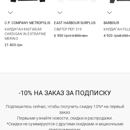
C.P. COMPANY METROPOLIS
EAST HARBOUR SURPLUS
BARBOUR
M
L
XL
M
L
S
M
КАРДИГАН KNITWEAR
СВИТЕР PEP 319
КАРДИГАН FILL
XXL
CARDIGAN IN EXTRAFINE
6 900 грн
13 800 грн
4 920 грн
8 200 
MERINO
21 400 грн
-10% НА ЗАКАЗ ЗА ПОДПИСКУ
Подпишитесь сейчас, чтобы получить скидку 10%* на первый
заказ.
Первыми узнайте новости, скидки и распродажи.
*Скидки не суммируются с другими скидками и акционными
предложениями.