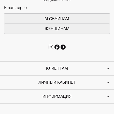
МУЖЧИНАМ
ЖЕНЩИНАМ
КЛИЕНТАМ
ЛИЧНЫЙ КАБИНЕТ
Контакты
Доставка
Оплата
ИНФОРМАЦИЯ
Войти
Возврат
Регистрация
Гарантия
Мои заказы
Программа лояльности
Вакансии
Избранное