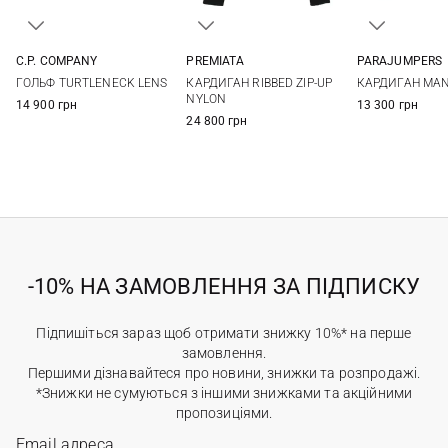
C.P. COMPANY
PREMIATA
PARAJUMPERS
M
L
XL
XXL
M
L
XL
XXL
M
L
ГОЛЬФ TURTLENECK LENS
КАРДИГАН RIBBED ZIP-UP
КАРДИГАН MA
3XL
NYLON
14 900 грн
13 300 грн
24 800 грн
-10% НА ЗАМОВЛЕННЯ ЗА ПІДПИСКУ
Підпишіться зараз щоб отримати знижку 10%* на перше
замовлення.
Першими дізнавайтеся про новини, знижки та розпродажі.
*Знижки не сумуються з іншими знижками та акційними
пропозиціями.