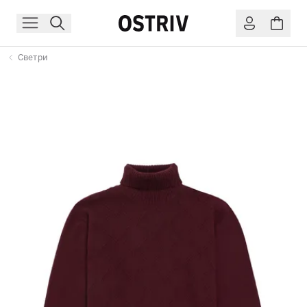
Светри