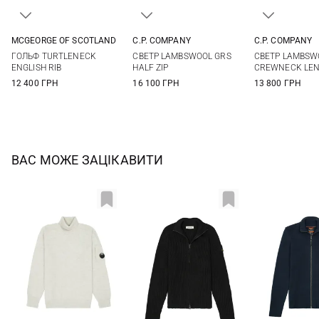
MCGEORGE OF SCOTLAND
C.P. COMPANY
C.P. COMPANY
48
50
52
54
S
M
L
XL
S
M
ГОЛЬФ TURTLENECK
СВЕТР LAMBSWOOL GRS
СВЕТР LAMBSW
56
XXL
XXL
ENGLISH RIB
HALF ZIP
CREWNECK LE
12 400 ГРН
16 100 ГРН
13 800 ГРН
ВАС МОЖЕ ЗАЦІКАВИТИ