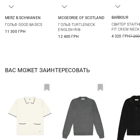
BARBOUR
MERZ B.SCHWANEN
MCGEORGE OF SCOTLAND
M
L
S
M
L
XL
48
50
52
54
СВИТЕР STAITH
ГОЛЬФ GOOD BASICS
ГОЛЬФ TURTLENECK
XXL
56
FIT CREW NEC
ENGLISH RIB
11 300 ГРН
4 320 ГРН
7 200
12 400 ГРН
ВАС МОЖЕТ ЗАИНТЕРЕСОВАТЬ