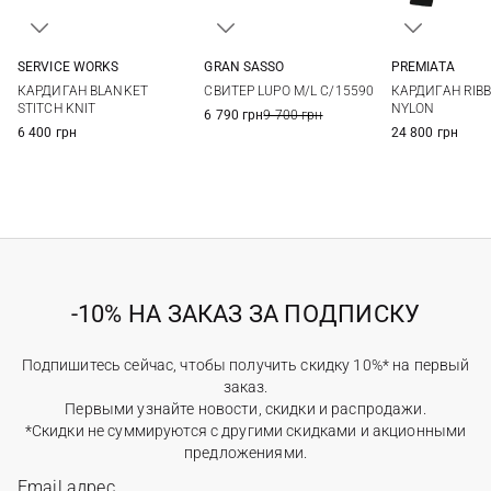
SERVICE WORKS
GRAN SASSO
PREMIATA
S
M
L
XL
48
50
52
54
M
L
КАРДИГАН BLANKET
СВИТЕР LUPO M/L C/15590
КАРДИГАН RIBB
56
58
STITCH KNIT
NYLON
6 790 грн
9 700 грн
6 400 грн
24 800 грн
-10% НА ЗАКАЗ ЗА ПОДПИСКУ
Подпишитесь сейчас, чтобы получить скидку 10%* на первый
заказ.
Первыми узнайте новости, скидки и распродажи.
*Скидки не суммируются с другими скидками и акционными
предложениями.