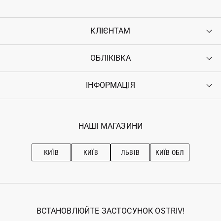
КЛІЄНТАМ
ОБЛІКІВКА
Контакти
Доставка
Оплата
ІНФОРМАЦІЯ
Увійти
Повернення
Реєстрація
Гарантія
Мої замовлення
Програма лояльності
Вакансії
Обране
Наші магазини
НАШІ МАГАЗИНИ
Ostriv Club+
Про OSTRIV
Підписка на новини
Рекомендації з догляду
КИЇВ
КИЇВ
ЛЬВІВ
КИЇВ ОБЛ
ВСТАНОВЛЮЙТЕ ЗАСТОСУНОК OSTRIV!