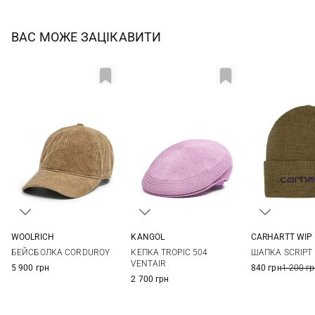
ВАС МОЖЕ ЗАЦІКАВИТИ
WOOLRICH
KANGOL
CARHARTT WIP
One size
S
M
L
One si
БЕЙСБОЛКА CORDUROY
КЕПКА TROPIC 504
ШАПКА SCRIPT 
VENTAIR
5 900 грн
840 грн
1 200 г
2 700 грн