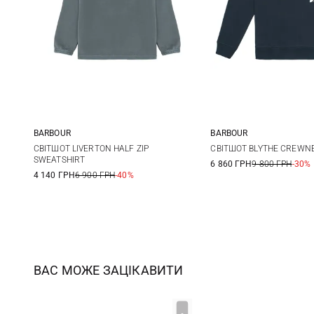
BARBOUR
BARBOUR
M
L
XL
XXL
S
M
СВІТШОТ LIVERTON HALF ZIP
СВІТШОТ BLYTHE CREWN
SWEATSHIRT
6 860 ГРН
9 800 ГРН
-30%
3XL
XXL
3XL
4 140 ГРН
6 900 ГРН
-40%
ВАС МОЖЕ ЗАЦІКАВИТИ