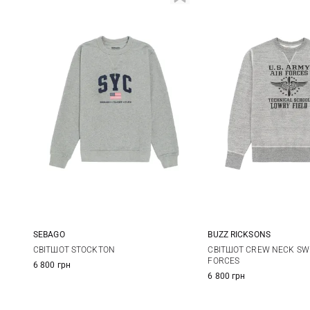
BUZZ RICKSONS
SEBAGO
M
L
M
L
XL
XXL
СВІТШОТ CREW NECK SWE
СВІТШОТ STOCKTON
FORCES
6 800 грн
6 800 грн