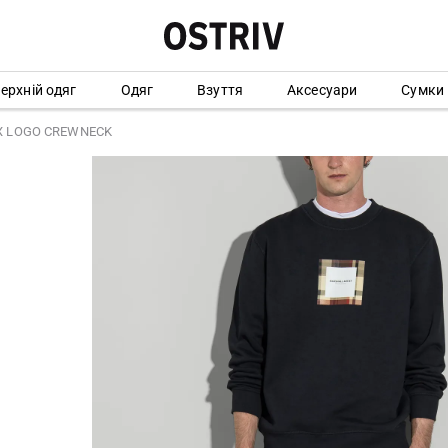
ерхній одяг
Одяг
Взуття
Аксесуари
Сумки
OX LOGO CREWNECK