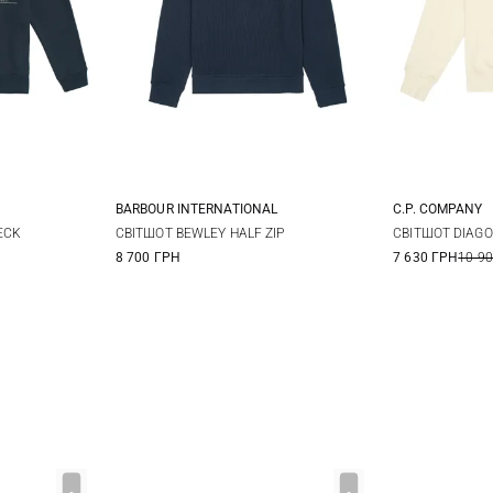
BARBOUR INTERNATIONAL
C.P. COMPANY
L
XL
S
M
L
XL
M
ECK
СВІТШОТ BEWLEY HALF ZIP
СВІТШОТ DIAGO
8 700 ГРН
7 630 ГРН
10 9
XXL
3XL