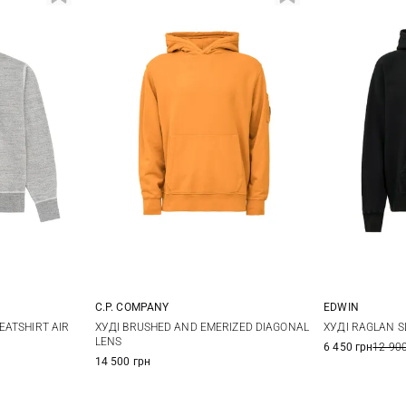
C.P. COMPANY
EDWIN
XL
XXL
S
M
L
XL
S
ATSHIRT AIR
ХУДІ BRUSHED AND EMERIZED DIAGONAL
ХУДІ RAGLAN S
LENS
6 450 грн
12 900
14 500 грн