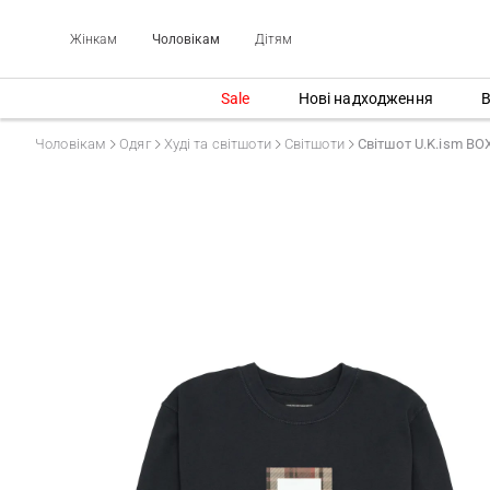
Жінкам
Чоловікам
Дітям
Sale
Нові надходження
В
Чоловікам
Одяг
Худі та світшоти
Світшоти
Світшот U.K.ism B