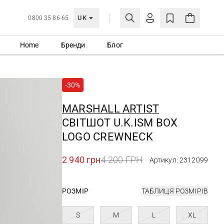
UK
0800 35 86 65
Home
Бренди
Блог
МОЯ ОБЛІКІВКА
УВІЙТИ
-30%
Ще не зареєстровані?
СТВОРИТИ ОБЛІКІВКУ
MARSHALL ARTIST
СВІТШОТ U.K.ISM BOX
LOGO CREWNECK
2 940 грн
4 200 ГРН
Артикул: 2312099
РОЗМІР
ТАБЛИЦЯ РОЗМІРІВ
S
M
L
XL