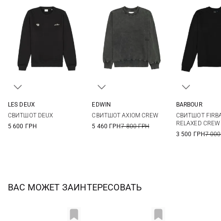
LES DEUX
EDWIN
BARBOUR
M
L
XL
XXL
S
M
L
XL
M
L
СВИТШОТ DEUX
СВИТШОТ AXIOM CREW
СВИТШОТ FIRB
XXL
RELAXED CREW
5 600 ГРН
5 460 ГРН
7 800 ГРН
3 500 ГРН
7 000
ВАС МОЖЕТ ЗАИНТЕРЕСОВАТЬ