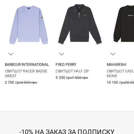
BARBOUR INTERNATIONAL
FRED PERRY
MAHARISHI
M
L
XL
XXL
S
M
L
XL
S
M
СВИТШОТ RACER BADGE
СВИТШОТ HALF ZIP
СВИТШОТ CAD
3XL
XXL
SWEAT
MONK
5 250 грн
7 500 грн
2 700 грн
4 500 грн
10 100 грн
20 2
-10% НА ЗАКАЗ ЗА ПОДПИСКУ