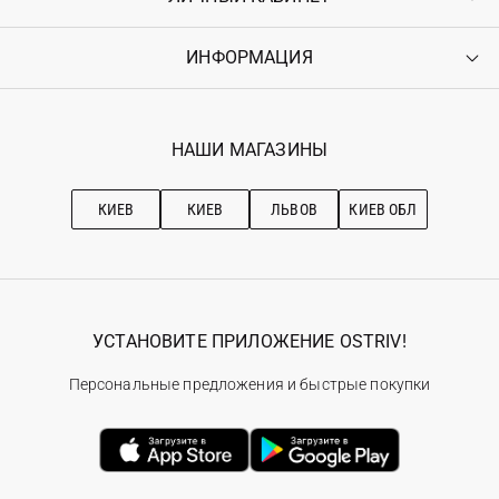
Доставка
Оплата
ИНФОРМАЦИЯ
Войти
Возврат
Регистрация
Гарантия
Мои заказы
Программа лояльности
Вакансии
Избранное
Наши магазини
НАШИ МАГАЗИНЫ
Ostriv Club+
Про OSTRIV
Подписка на новости
Рекомендации по уходу
КИЕВ
КИЕВ
ЛЬВОВ
КИЕВ ОБЛ
УСТАНОВИТЕ ПРИЛОЖЕНИЕ OSTRIV!
Персональные предложения и быстрые покупки