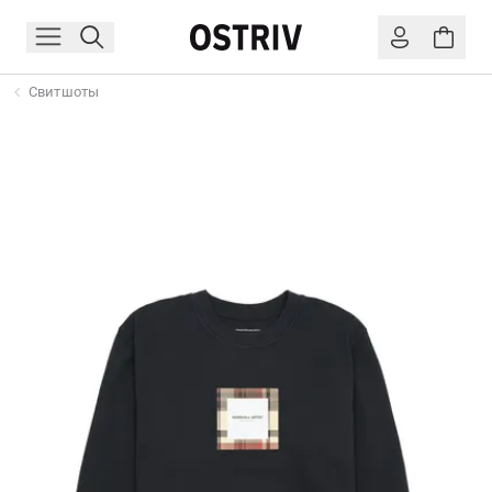
Свитшоты