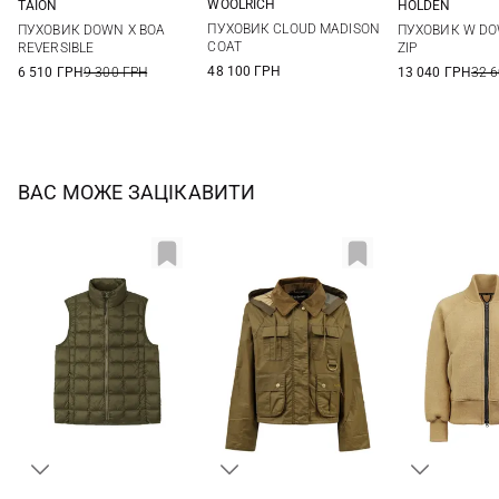
WOOLRICH
TAION
HOLDEN
XS
S
M
L
XS
S
M
L
L/XL
S/M
X
ПУХОВИК CLOUD MADISON
ПУХОВИК DOWN X BOA
ПУХОВИК W DO
XL
XXL
XL
XXL
COAT
REVERSIBLE
ZIP
48 100 ГРН
6 510 ГРН
9 300 ГРН
13 040 ГРН
32 
ВАС МОЖЕ ЗАЦІКАВИТИ