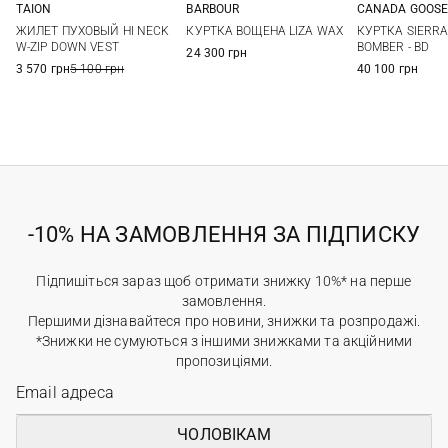
TAION
BARBOUR
CANADA GOOS
XS
S
M
L
8
10
12
S
M
ЖИЛЕТ ПУХОВЫЙ HI NECK
КУРТКА ВОЩЕНА LIZA WAX
КУРТКА SIERRA
XL
XXL
3XL
W-ZIP DOWN VEST
BOMBER - BD
24 300 грн
3 570 грн
5 100 грн
40 100 грн
-10% НА ЗАМОВЛЕННЯ ЗА ПІДПИСКУ
Підпишіться зараз щоб отримати знижку 10%* на перше
замовлення.
Першими дізнавайтеся про новини, знижки та розпродажі.
*Знижки не сумуються з іншими знижками та акційними
пропозиціями.
ЧОЛОВІКАМ