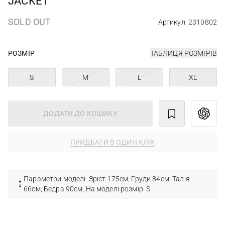
JACKET
SOLD OUT
Артикул: 2310802
РОЗМІР
ТАБЛИЦЯ РОЗМІРІВ
S
M
L
XL
ДОДАТИ ДО КОШИКУ
ПРИДБАТИ В ОДИН КЛІК
Параметри моделі: Зріст 175см; Груди 84см; Талія
66см; Бедра 90см; На моделі розмір: S