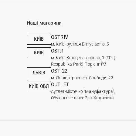
Наші магазини
OSTRIV
КИЇВ
м. Київ, вулиця Ентузіастів, 5
OST.1
КИЇВ
м. Київ, Кільцева дорога, 1 (ТРЦ
Respublika Park) Паркінг Р7
OST 22
ЛЬВІВ
м. Львів, проспект Свободи, 22
OUTLET
КИЇВ ОБЛ
Аутлет-містечко “Мануфактура”,
Обухівське шосе 2, с. Ходосівка