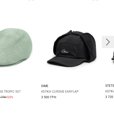
STET
DIME
5
One size
КЕПКА
S TROPIC 507
КЕПКА CURSIVE EARFLAP
3 720
 ГРН
-50%
3 500 ГРН
6