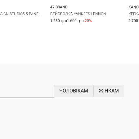
47 BRAND
KANG
One size
One size
S
IGN STUDIOS 5 PANEL
БЕЙСБОЛКА YANKEES LENNON
КЕПКА
1 280 грн
1 600 грн
-20%
2 700
ЧОЛОВІКАМ
ЖІНКАМ