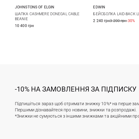
JOHNSTONS OF ELGIN
EDWIN
One size
One size
ШАПКА CASHMERE DONEGAL CABLE
БЕЙСБОЛКА LAID-BACK L
BEANIE
2 240 грн
3 200 грн
-30%
10 400 грн
-10% НА ЗАМОВЛЕННЯ ЗА ПІДПИСКУ
Підпишіться зараз щоб отримати знижку 10%* на перше за
Першими дізнавайтеся про новини, знижки та розпродажі.
*Знижки не сумуються з іншими знижками та акційними пр