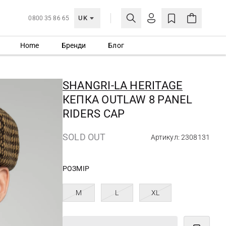
UK
0800 35 86 65
Home
Бренди
Блог
МОЯ ОБЛІКІВКА
УВІЙТИ
SHANGRI-LA HERITAGE
Ще не зареєстровані?
КЕПКА OUTLAW 8 PANEL
СТВОРИТИ ОБЛІКІВКУ
RIDERS CAP
SOLD OUT
Артикул: 2308131
РОЗМІР
M
L
XL