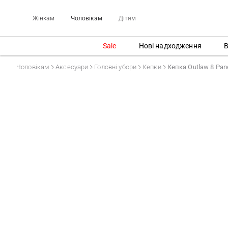
Жінкам
Чоловікам
Дітям
Sale
Нові надходження
В
Чоловікам
Аксесуари
Головні убори
Кепки
Кепка Outlaw 8 Pane