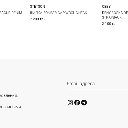
STETSON
OBEY
M
L
XL
EAGUE DENIM
ШАПКА BOMBER CAP WOOL CHECK
БЕЙСБОЛКА DES
STRAPBACK
7 200 грн
2 100 грн
мовлення.
опозиціями.