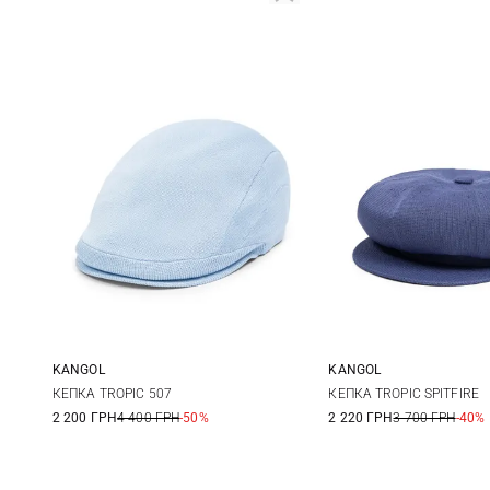
KANGOL
KANGOL
L
L
КЕПКА TROPIC 507
КЕПКА TROPIC SPITFIRE
2 200 ГРН
4 400 ГРН
-50%
2 220 ГРН
3 700 ГРН
-40%