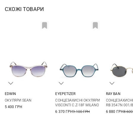
СХОЖІ ТОВАРИ
EDWIN
EYEPETIZER
RAY BAN
One size
One size
One si
ОКУЛЯРИ SEAN
СОНЦЕЗАХИСНІ ОКУЛЯРИ
СОНЦЕЗАХИСНІ
VISCONTI C.Z-18F MILANO
RB 3547N 001/B
5 400 ГРН
6 370 ГРН
9 100 ГРН
6 880 ГРН
8 600