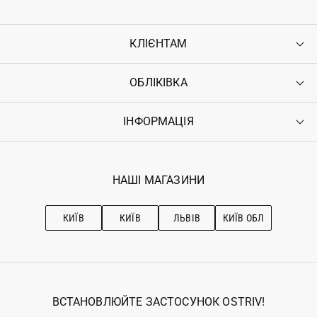
КЛІЄНТАМ
ОБЛІКІВКА
Контакти
Доставка
Оплата
ІНФОРМАЦІЯ
Увійти
Повернення
Реєстрація
Гарантія
Мої замовлення
Програма лояльності
Вакансії
Обране
Наші магазини
НАШІ МАГАЗИНИ
Ostriv Club+
Про OSTRIV
Підписка на новини
Рекомендації з догляду
КИЇВ
КИЇВ
ЛЬВІВ
КИЇВ ОБЛ
ВСТАНОВЛЮЙТЕ ЗАСТОСУНОК OSTRIV!