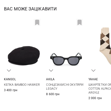
ВАС МОЖЕ ЗАЦІКАВИТИ
AKILA
KANGOL
YAHAE
One size
M
L
XL
XXL
M
L
СОНЦЕЗАХИСНІ ОКУЛЯРИ
КЕПКА BAMBOO HAWKER
ШКАРПЕТКИ O
LEGACY
COTTON ALPAC
3 400 грн
ARGYLE
8 600 грн
2 000 грн