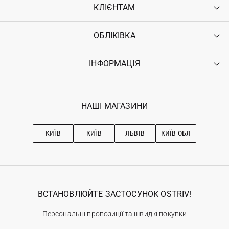
КЛІЄНТАМ
ОБЛІКІВКА
Контакти
Доставка
Оплата
ІНФОРМАЦІЯ
Увійти
Повернення
Реєстрація
Гарантія
Мої замовлення
Програма лояльності
Вакансії
Обране
Наші магазини
НАШІ МАГАЗИНИ
Ostriv Club+
Про OSTRIV
Підписка на новини
Рекомендації з догляду
КИЇВ
КИЇВ
ЛЬВІВ
КИЇВ ОБЛ
ВСТАНОВЛЮЙТЕ ЗАСТОСУНОК OSTRIV!
Персональні пропозиції та швидкі покупки