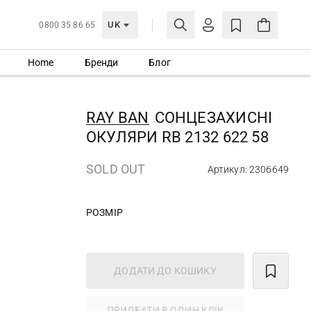
UK
0800 35 86 65
Home
Бренди
Блог
МОЯ ОБЛІКІВКА
УВІЙТИ
RAY BAN
СОНЦЕЗАХИСНІ
Ще не зареєстровані?
ОКУЛЯРИ RB 2132 622 58
СТВОРИТИ ОБЛІКІВКУ
SOLD OUT
Артикул: 2306649
РОЗМІР
ДОДАТИ ДО КОШИКУ
ПРИДБАТИ В ОДИН КЛІК