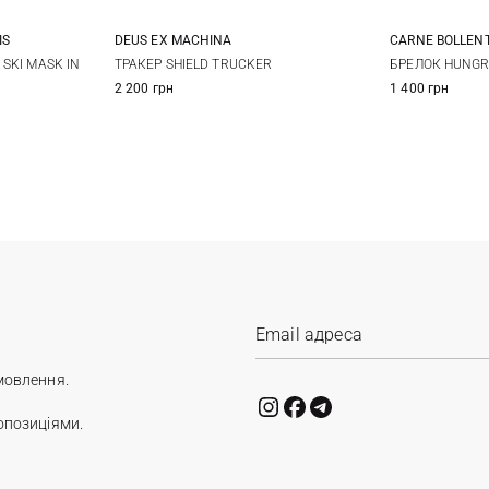
CARNE BOLLEN
IS
DEUS EX MACHINА
One size
БРЕЛОК HUNGR
SKI MASK IN
ТРАКЕР SHIELD TRUCKER
1 400 грн
2 200 грн
мовлення.
опозиціями.