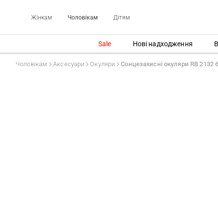
Жінкам
Чоловікам
Дітям
Sale
Нові надходження
В
Чоловікам
Аксесуари
Окуляри
Сонцезахисні окуляри RB 2132 6