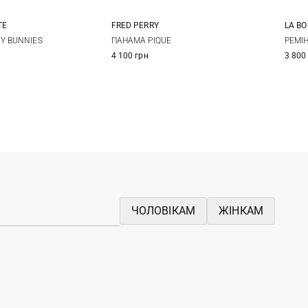
TE
LA B
FRED PERRY
One size
S
S
M
L
Y BUNNIES
РЕМI
ПАНАМА PIQUE
3 800
4 100 грн
ЧОЛОВІКАМ
ЖІНКАМ