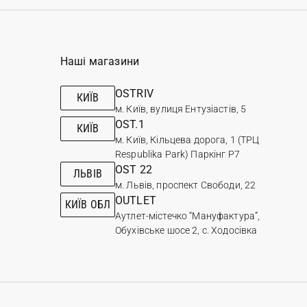
Наші магазини
OSTRIV
КИЇВ
м. Київ, вулиця Ентузіастів, 5
OST.1
КИЇВ
м. Київ, Кільцева дорога, 1 (ТРЦ
Respublika Park) Паркінг Р7
OST 22
ЛЬВІВ
м. Львів, проспект Свободи, 22
OUTLET
КИЇВ ОБЛ
Аутлет-містечко “Мануфактура”,
Обухівське шосе 2, с. Ходосівка