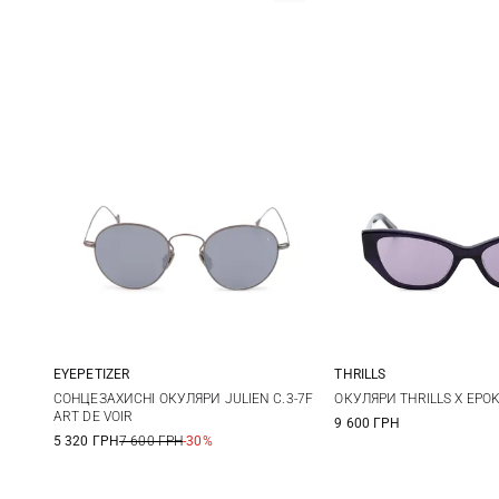
EYEPETIZER
THRILLS
One size
One size
СОНЦЕЗАХИСНІ ОКУЛЯРИ JULIEN C.3-7F
ОКУЛЯРИ THRILLS X EPO
ART DE VOIR
9 600 ГРН
5 320 ГРН
7 600 ГРН
-30%