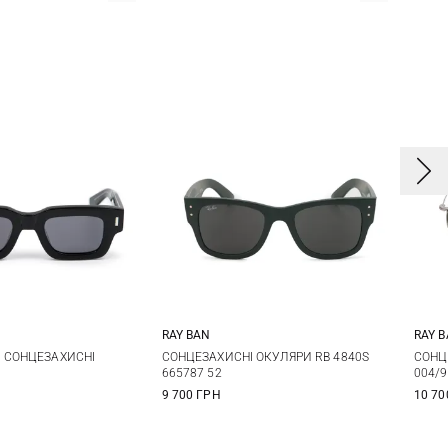
RAY BAN
RAY 
One size
One size
 СОНЦЕЗАХИСНІ
СОНЦЕЗАХИСНІ ОКУЛЯРИ RB 4840S
СОНЦ
665787 52
004/9
9 700 ГРН
10 70