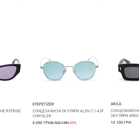
AKILA
EYEPETIZER
One size
СОНЦЕЗАХИСНІ
KHE REPRISE
СОНЦЕЗАХИСНІ ОКУЛЯРИ ALEN C.1-43F
ОКУЛЯРИ ARES
CHRYSLER
10 100 ГРН
6 090 ГРН
8 700 ГРН
-30%