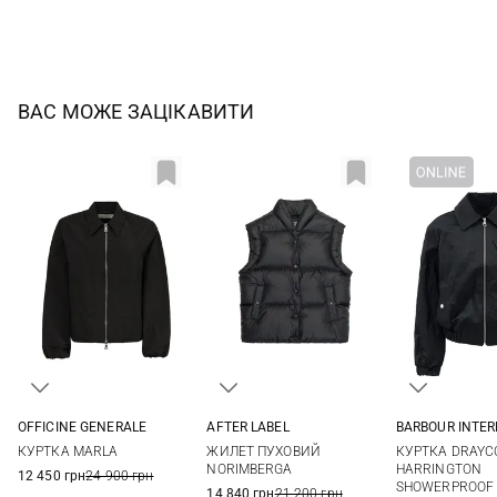
ВАС МОЖЕ ЗАЦІКАВИТИ
OFFICINE GENERALE
AFTER LABEL
BARBOUR INTE
XS
S
M
L
XS
S
M
L
8
10
КУРТКА MARLA
ЖИЛЕТ ПУХОВИЙ
КУРТКА DRAYC
XL
NORIMBERGA
HARRINGTON
12 450 грн
24 900 грн
SHOWERPROOF
14 840 грн
21 200 грн