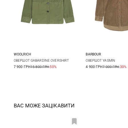
WOOLRICH
BARBOUR
XS
S
M
8
10
ОВЕРШОТ GABARDINE OVERSHIRT
ОВЕРШОТ YASMIN
7 900 ГРН
15 800 ГРН
-50%
4 900 ГРН
7 000 ГРН
-30%
16
ВАС МОЖЕ ЗАЦІКАВИТИ