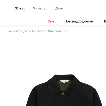
Жінкам
Чоловікам
Дітям
Sale
Нові надходження
В
Жінкам
Одяг
Овершоти
Овершот LEONIE