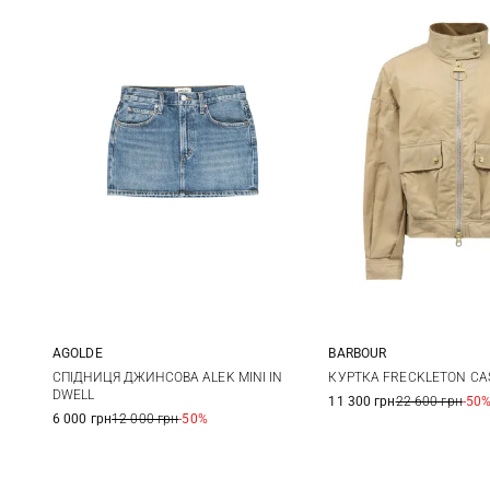
AGOLDE
BARBOUR
24
25
26
27
8
10
СПІДНИЦЯ ДЖИНСОВА ALEK MINI IN
КУРТКА FRECKLETON CA
DWELL
11 300 грн
22 600 грн
-50
28
16
6 000 грн
12 000 грн
-50%