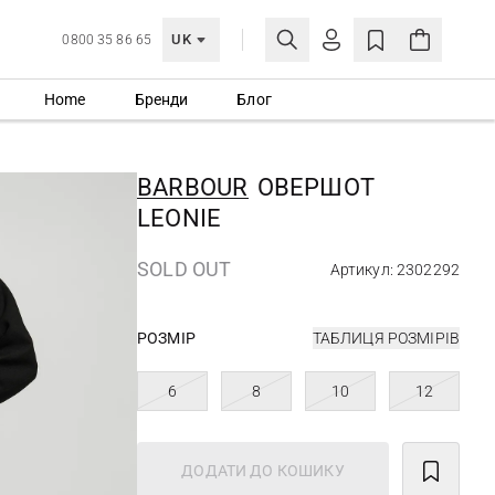
UK
0800 35 86 65
Home
Бренди
Блог
МОЯ ОБЛІКІВКА
УВІЙТИ
BARBOUR
ОВЕРШОТ
Ще не зареєстровані?
LEONIE
СТВОРИТИ ОБЛІКІВКУ
SOLD OUT
Артикул: 2302292
РОЗМІР
ТАБЛИЦЯ РОЗМІРІВ
6
8
10
12
ДОДАТИ ДО КОШИКУ