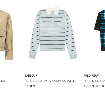
BARBOUR
FRED PERRY
12
14
8
10
12
14
8
1
SUAL
ПОЛО З ДОВГИМ РУКАВОМ ASHWELL
ПОЛО SHEER TA
%
5 800 грн
4 300 грн
8 600 
16