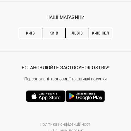
Гарантія
Мої замовлення
Програма лояльності
Вакансії
Обране
Наші магазини
НАШІ МАГАЗИНИ
Ostriv Club+
Про OSTRIV
Підписка на новини
Рекомендації з догляду
КИЇВ
КИЇВ
ЛЬВІВ
КИЇВ ОБЛ
ВСТАНОВЛЮЙТЕ ЗАСТОСУНОК OSTRIV!
Персональні пропозиції та швидкі покупки
Політика конфіденційності
Публічний договір