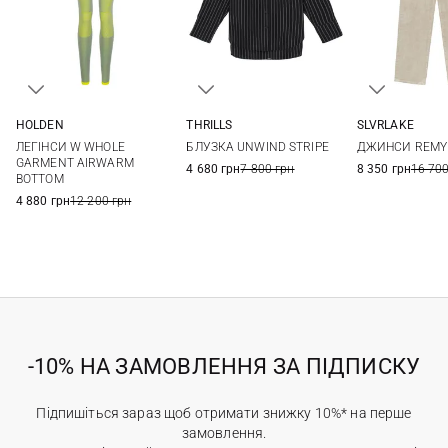
HOLDEN
THRILLS
SLVRLAKE
XS
S
M
L
6
8
10
12
25
26
ЛЕГІНСИ W WHOLE
БЛУЗКА UNWIND STRIPE
ДЖИНСИ REMY
14
29
GARMENT AIRWARM
4 680 грн
7 800 грн
8 350 грн
16 700
BOTTOM
4 880 грн
12 200 грн
-10% НА ЗАМОВЛЕННЯ ЗА ПІДПИСКУ
Підпишіться зараз щоб отримати знижку 10%* на перше
замовлення.