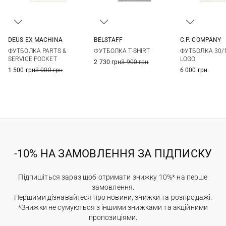
DEUS EX MACHINА
BELSTAFF
C.P. COMPANY
S
M
L
XL
M
L
XL
XXL
S
M
ФУТБОЛКА PARTS &
ФУТБОЛКА T-SHIRT
ФУТБОЛКА 30/
XXL
SERVICE POCKET
LOGO
2 730 грн
3 900 грн
1 500 грн
3 000 грн
6 000 грн
-10% НА ЗАМОВЛЕННЯ ЗА ПІДПИСКУ
Підпишіться зараз щоб отримати знижку 10%* на перше
замовлення.
Першими дізнавайтеся про новини, знижки та розпродажі.
*Знижки не сумуються з іншими знижками та акційними
пропозиціями.