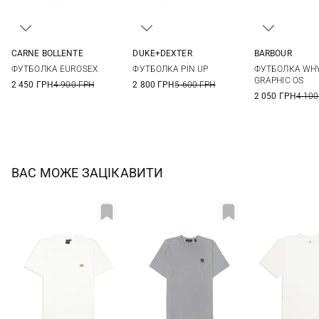
CARNE BOLLENTE
DUKE+DEXTER
BARBOUR
S
M
L
XL
M
L
XL
XXL
36
38
ФУТБОЛКА EUROSEX
ФУТБОЛКА PIN UP
ФУТБОЛКА WHY
44
GRAPHIC OS
2 450 ГРН
4 900 ГРН
2 800 ГРН
5 600 ГРН
2 050 ГРН
4 100
ВАС МОЖЕ ЗАЦІКАВИТИ