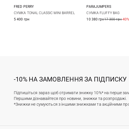
FRED PERRY
PARAJUMPERS
One Size
One Size
СУМКА TONAL CLASSIC MINI BARREL
СУМКА FLUFFY BAG
5 400 грн
10 380 грн
17 300 грн
-40
-10% НА ЗАМОВЛЕННЯ ЗА ПІДПИСКУ
Підпишіться зараз щоб отримати знижку 10%* на перше за
Першими дізнавайтеся про новини, знижки та розпродажі.
*Знижки не сумуються з іншими знижками та акційними пр