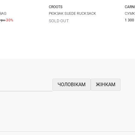
CROOTS
CARN
One Size
One Size
BAG
РЮКЗАК SUEDE RUCKSACK
СУМКА
грн
-30%
1 300
SOLD OUT
ЧОЛОВІКАМ
ЖІНКАМ