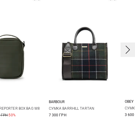
OBEY
BARBOUR
One Size
One Size
СУМК
REPORTER BOX BAG W8
СУМКА BARRHILL TARTAN
3 600
 ГРН
-50%
7 300 ГРН