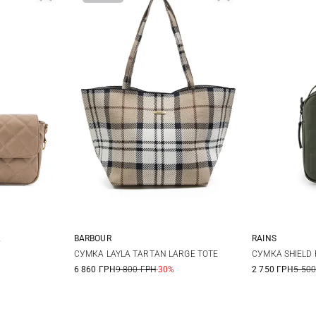
BARBOUR
RAINS
One Size
СУМКА LAYLA TARTAN LARGE TOTE
СУМКА SHIELD 
6 860 ГРН
9 800 ГРН
-30%
2 750 ГРН
5 500