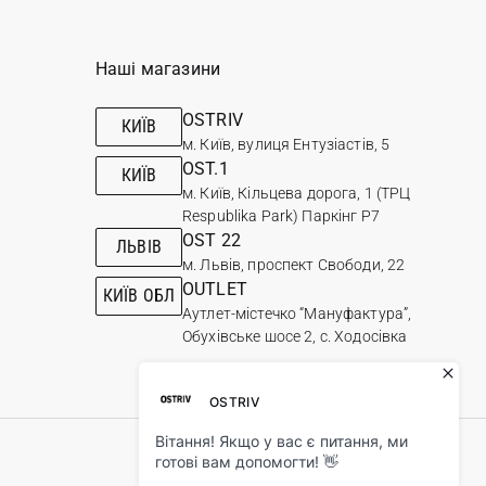
Наші магазини
OSTRIV
КИЇВ
м. Київ, вулиця Ентузіастів, 5
OST.1
КИЇВ
м. Київ, Кільцева дорога, 1 (ТРЦ
Respublika Park) Паркінг Р7
OST 22
ЛЬВІВ
м. Львів, проспект Свободи, 22
OUTLET
КИЇВ ОБЛ
Аутлет-містечко “Мануфактура”,
Обухівське шосе 2, с. Ходосівка