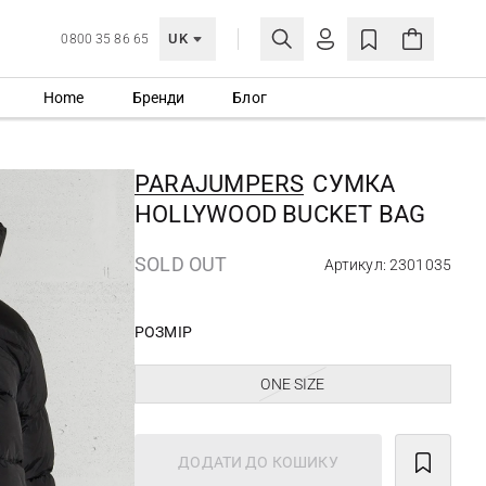
UK
0800 35 86 65
Home
Бренди
Блог
МОЯ ОБЛІКІВКА
УВІЙТИ
PARAJUMPERS
СУМКА
Ще не зареєстровані?
HOLLYWOOD BUCKET BAG
СТВОРИТИ ОБЛІКІВКУ
SOLD OUT
Артикул: 2301035
РОЗМІР
ONE SIZE
ДОДАТИ ДО КОШИКУ