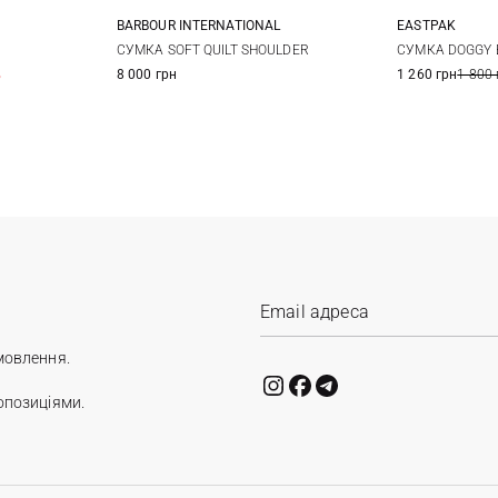
EASTPAK
BARBOUR INTERNATIONAL
One Size
СУМКА DOGGY 
СУМКА SOFT QUILT SHOULDER
1 260 грн
1 800 
%
8 000 грн
мовлення.
опозиціями.