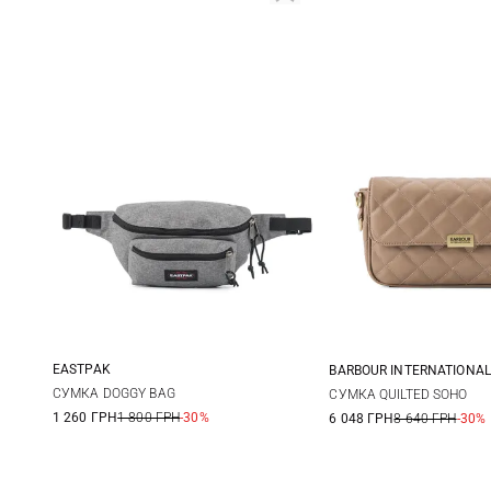
EASTPAK
BARBOUR INTERNATIONAL
One Size
One Size
СУМКА DOGGY BAG
СУМКА QUILTED SOHO
1 260 ГРН
1 800 ГРН
-30%
6 048 ГРН
8 640 ГРН
-30%