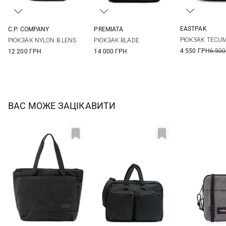
EASTPAK
C.P. COMPANY
PREMIATA
One Si
One Size
One Size
РЮКЗАК TECUM
РЮКЗАК NYLON B LENS
РЮКЗАК BLADE
4 550 ГРН
6 500
12 200 ГРН
14 000 ГРН
ВАС МОЖЕ ЗАЦІКАВИТИ