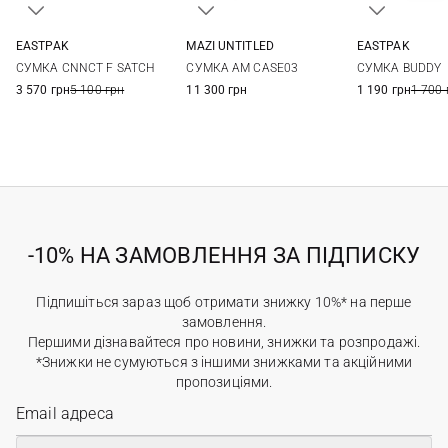
EASTPAK
MAZI UNTITLED
EASTPAK
One Size
One Size
One Si
СУМКА CNNCT F SATCH
СУМКА AM CASE03
СУМКА BUDDY
3 570 грн
5 100 грн
11 300 грн
1 190 грн
1 700 
-10% НА ЗАМОВЛЕННЯ ЗА ПІДПИСКУ
Підпишіться зараз щоб отримати знижку 10%* на перше
замовлення.
Першими дізнавайтеся про новини, знижки та розпродажі.
*Знижки не сумуються з іншими знижками та акційними
пропозиціями.