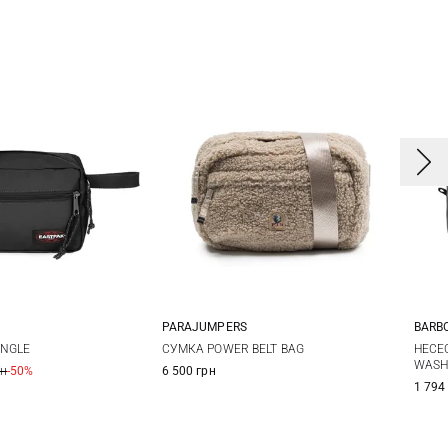
PARAJUMPERS
BARB
One Size
One Size
INGLE
СУМКА POWER BELT BAG
НЕСЕ
WASH
рн
-50%
6 500 грн
1 794