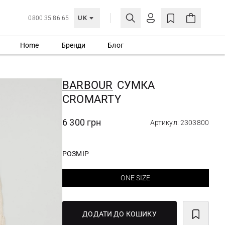
UK
0800 35 86 65
Home
Бренди
Блог
МОЯ ОБЛІКІВКА
УВІЙТИ
BARBOUR
СУМКА
Ще не зареєстровані?
CROMARTY
СТВОРИТИ ОБЛІКІВКУ
6 300 грн
Артикул: 2303800
РОЗМІР
ONE SIZE
ДОДАТИ ДО КОШИКУ