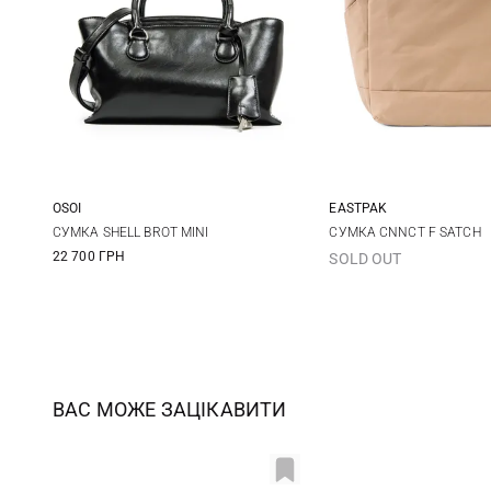
OSOI
EASTPAK
One Size
One Size
СУМКА SHELL BROT MINI
СУМКА CNNCT F SATCH
22 700 ГРН
SOLD OUT
ВАС МОЖЕ ЗАЦІКАВИТИ