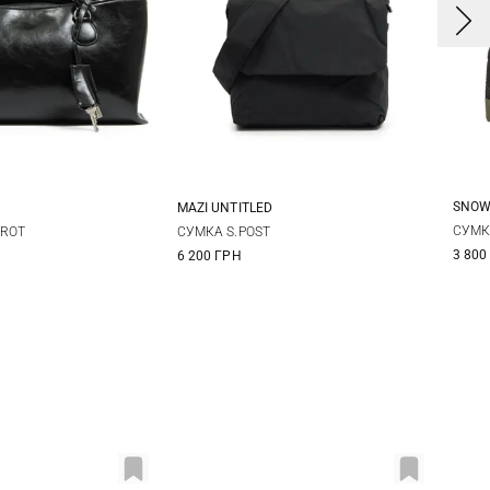
SNOW
MAZI UNTITLED
One Size
One Size
СУМК
BROT
СУМКА S.POST
3 800
6 200 ГРН