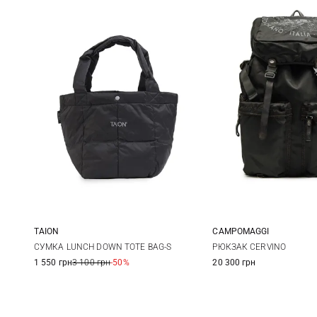
TAION
CAMPOMAGGI
One Size
One Size
СУМКА LUNCH DOWN TOTE BAG-S
РЮКЗАК CERVINO
1 550 грн
3 100 грн
-50%
20 300 грн