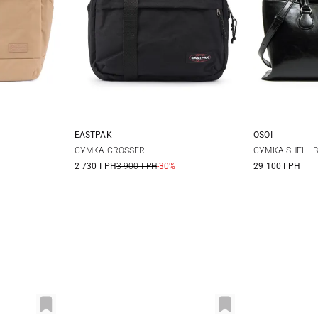
EASTPAK
OSOI
One Size
СУМКА CROSSER
СУМКА SHELL 
2 730 ГРН
3 900 ГРН
-30%
29 100 ГРН