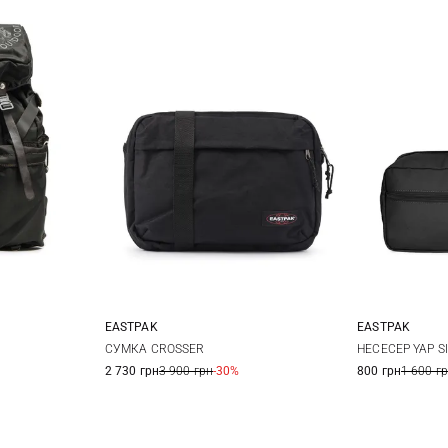
EASTPAK
EASTPAK
One Size
СУМКА CROSSER
НЕСЕСЕР YAP S
2 730 грн
3 900 грн
-30%
800 грн
1 600 г