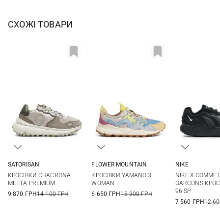
СХОЖІ ТОВАРИ
SATORISAN
FLOWER MOUNTAIN
NIKE
36
37
38
39
35
36
37
38
4 US
4,5 US
КРОСІВКИ CHACRONA
КРОСІВКИ YAMANO 3
NIKE X COMME 
40
41
39
40
6 US
7 US
METTA PREMIUM
WOMAN
GARCONS КРОС
96 SP
9 870 ГРН
14 100 ГРН
6 650 ГРН
13 300 ГРН
7 560 ГРН
12 60