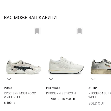
ВАС МОЖЕ ЗАЦІКАВИТИ
PUMA
PREMIATA
AUTRY
4 UK
4,5 UK
5 UK
5,5 UK
35
36
37
38
37
38
КРОСІВКИ MOSTRO XC
КРОСІВКИ BETHCOIN
КРОСІВКИ SUP 
6 UK
6,5 UK
7 UK
7,5 UK
39
40
VINTAGE FADE
WOM
11 550 грн
16 500 грн
6 400 грн
SOLD OUT