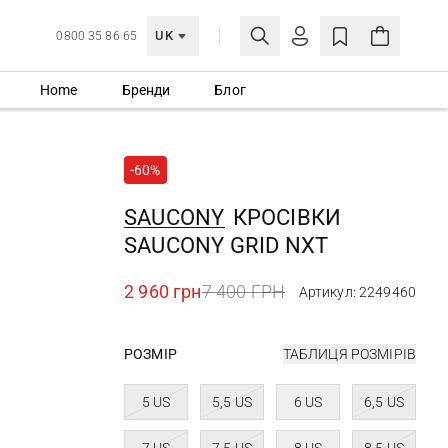
UK
0800 35 86 65
Home
Бренди
Блог
МОЯ ОБЛІКІВКА
УВІЙТИ
-60%
Ще не зареєстровані?
СТВОРИТИ ОБЛІКІВКУ
SAUCONY
КРОСІВКИ
SAUCONY GRID NXT
2 960 грн
7 400 ГРН
Артикул: 2249460
РОЗМІР
ТАБЛИЦЯ РОЗМІРІВ
5 US
5,5 US
6 US
6,5 US