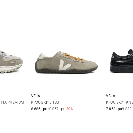
VEJA
VEJA
38
39
37
38
39
40
36
3
TTA PREMIUM
КРОСІВКИ JITSU
КРОСІВКИ PAN
8 686 грн
10 857 грн
-20%
7 858 грн
9 823 
40