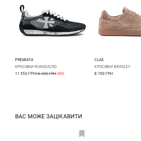
PREMIATA
CLAE
36
37
38
39
4 US
5 US
5,
КРОСІВКИ RUNSEA25D
КРОСІВКИ BRADLEY
11 550 ГРН
16 500 ГРН
-30%
8 700 ГРН
40
6,5 US
7 US
8
ВАС МОЖЕ ЗАЦІКАВИТИ