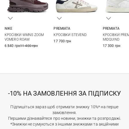
NIKE
PREMIATA
PREMIATA
6 US
6,5 US
7 US
7,5 US
36
37
38
39
36
37
КРОСІВКИ WMNS ZOOM
КРОСІВКИ STEVEND
КРОСІВКИ PRE
8 US
40
41
42
40
41
VOMERO ROAM
MIDQUIND
17 700 грн
6 840 грн
11 400 грн
17 300 грн
-10% НА ЗАМОВЛЕННЯ ЗА ПІДПИСКУ
Підпишіться зараз щоб отримати знижку 10%* на перше
замовлення.
Першими дізнавайтеся про новини, знижки та розпродажі.
*Знижки не сумуються з іншими знижками та акційними