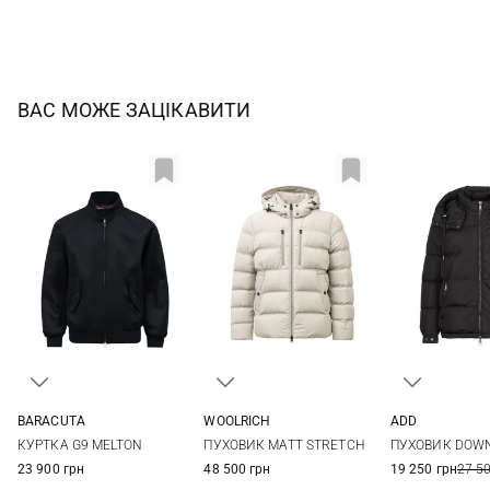
ВАС МОЖЕ ЗАЦІКАВИТИ
WOOLRICH
BARACUTA
ADD
M
L
XL
XXL
40
42
44
46
50
52
ПУХОВИК MATT STRETCH
КУРТКА G9 MELTON
ПУХОВИК DOW
48
48 500 грн
23 900 грн
19 250 грн
27 5