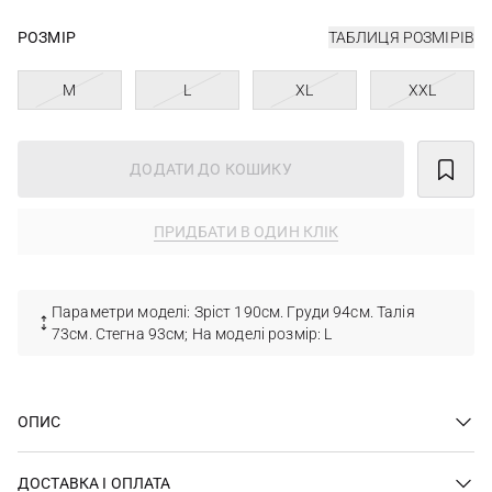
РОЗМІР
ТАБЛИЦЯ РОЗМІРІВ
M
L
XL
XXL
ДОДАТИ ДО КОШИКУ
ПРИДБАТИ В ОДИН КЛІК
Параметри моделі: Зріст 190см. Груди 94см. Талія
73см. Стегна 93см; На моделі розмір: L
ОПИС
ДОСТАВКА І ОПЛАТА