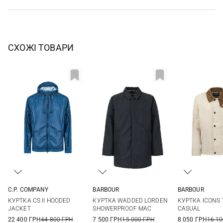
СХОЖІ ТОВАРИ
C.P. COMPANY
BARBOUR
BARBOUR
44
46
48
50
M
L
XL
M
L
КУРТКА CS II HOODED
КУРТКА WADDED LORDEN
КУРТКА ICONS
52
54
56
JACKET
SHOWERPROOF MAC
CASUAL
22 400 ГРН
44 800 ГРН
7 500 ГРН
15 000 ГРН
8 050 ГРН
16 10