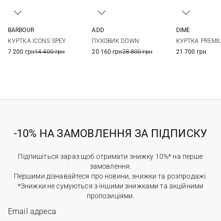
BARBOUR
ADD
DIME
M
L
XL
XXL
48
50
52
54
M
L
КУРТКА ICONS SPEY
ПУХОВИК DOWN
КУРТКА PREMI
7 200 грн
14 400 грн
20 160 грн
28 800 грн
21 700 грн
-10% НА ЗАМОВЛЕННЯ ЗА ПІДПИСКУ
Підпишіться зараз щоб отримати знижку 10%* на перше
замовлення.
Першими дізнавайтеся про новини, знижки та розпродажі.
*Знижки не сумуються з іншими знижками та акційними
пропозиціями.