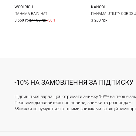
WOOLRICH
KANGOL
S
M
M
L
ПАНАМА RAIN HAT
ПАНАМА UTILITY CORDS 
3 550 грн
7 100 грн
-50%
3 200 грн
-10% НА ЗАМОВЛЕННЯ ЗА ПІДПИСКУ
Підпишіться зараз щоб отримати знижку 10%* на перше за
Першими дізнавайтеся про новини, знижки та розпродажі.
*Знижки не сумуються з іншими знижками та акційними пр