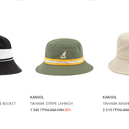
KANGOL
KANGOL
L
XL
S
M
L
XL
S
E BUCKET
ПАНАМА STRIPE LAHINCH
ПАНАМА WASH
1 540 ГРН
2 200 ГРН
-30%
2 310 ГРН
3 300