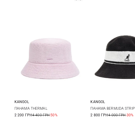
KANGOL
KANGOL
L
S
M
ПАНАМА THERMAL
ПАНАМА BERMUDA STRIP
2 200 ГРН
4 400 ГРН
-50%
2 800 ГРН
4 000 ГРН
-30%