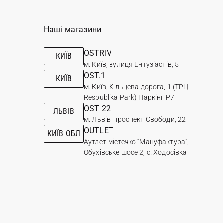
Наші магазини
OSTRIV
КИЇВ
м. Київ, вулиця Ентузіастів, 5
OST.1
КИЇВ
м. Київ, Кільцева дорога, 1 (ТРЦ
Respublika Park) Паркінг Р7
OST 22
ЛЬВІВ
м. Львів, проспект Свободи, 22
OUTLET
КИЇВ ОБЛ
Аутлет-містечко “Мануфактура”,
Обухівське шосе 2, с. Ходосівка