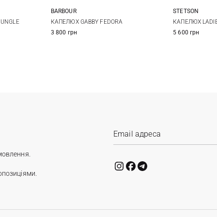
BARBOUR
STETSON
XL
S
M
L
S
JUNGLE
КАПЕЛЮХ GABBY FEDORA
КАПЕЛЮХ LADI
3 800 грн
5 600 грн
XXL
мовлення.
опозиціями.