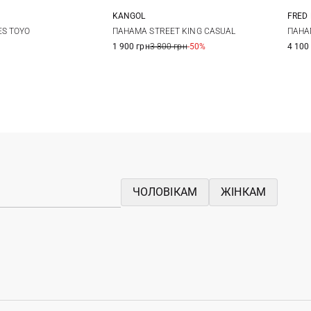
KANGOL
FRED
M
L
XL
M
L
S
ES TOYO
ПАНАМА STREET KING CASUAL
ПАНА
1 900 грн
3 800 грн
-50%
4 100
ЧОЛОВІКАМ
ЖІНКАМ