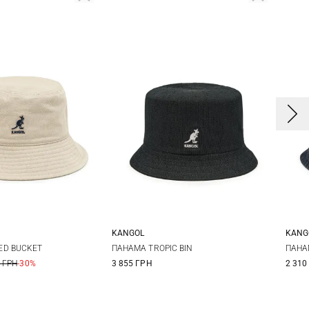
KANGOL
KANG
M
S
M
L
S
ED BUCKET
ПАНАМА TROPIC BIN
ПАНА
 ГРН
-30%
3 855 ГРН
2 310