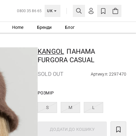
UK
0800 35 86 65
Home
Бренди
Блог
МОЯ ОБЛІКІВКА
УВІЙТИ
KANGOL
ПАНАМА
Ще не зареєстровані?
FURGORA CASUAL
СТВОРИТИ ОБЛІКІВКУ
SOLD OUT
Артикул: 2297470
РОЗМІР
S
M
L
ДОДАТИ ДО КОШИКУ