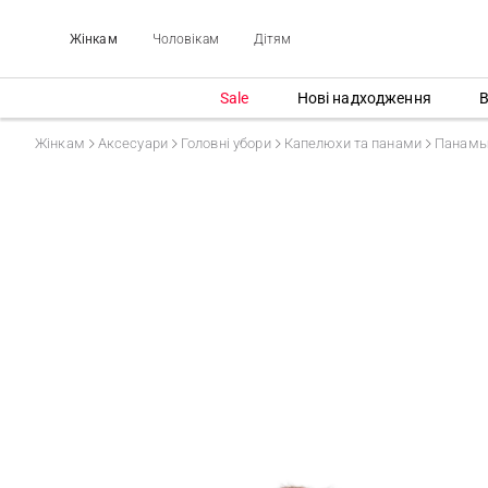
Жінкам
Чоловікам
Дітям
Sale
Нові надходження
В
Жінкам
Аксесуари
Головні убори
Капелюхи та панами
Панам