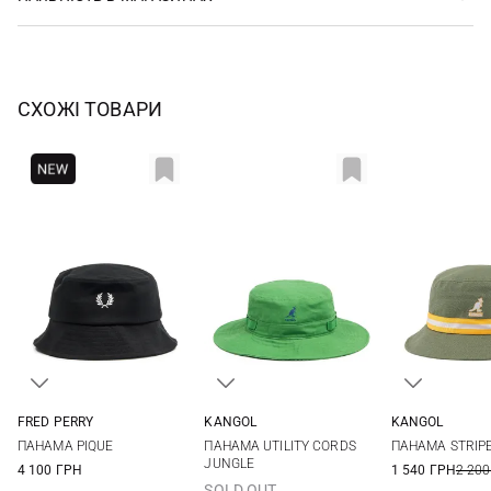
СХОЖІ ТОВАРИ
FRED PERRY
KANGOL
KANGOL
S
M
L
M
L
XL
S
M
ПАНАМА PIQUE
ПАНАМА UTILITY CORDS
ПАНАМА STRIP
JUNGLE
4 100 ГРН
1 540 ГРН
2 200
SOLD OUT