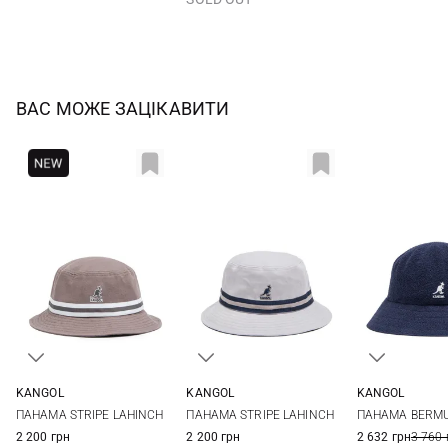
ВАС МОЖЕ ЗАЦІКАВИТИ
KANGOL
KANGOL
KANGOL
M
L
XL
M
L
XL
S
M
ПАНАМА STRIPE LAHINCH
ПАНАМА STRIPE LAHINCH
ПАНАМА BERMU
2 200 грн
2 200 грн
2 632 грн
3 760 