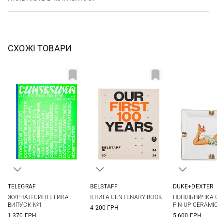
СХОЖІ ТОВАРИ
TELEGRAF
BELSTAFF
DUKE+DEXTER
One Size
One Size
One Si
ЖУРНАЛ СИНТЕТИКА
КНИГА CENTENARY BOOK
ПОПІЛЬНИЧКА 
ВИПУСК №1
PIN UP CERAMI
4 200 ГРН
1 370 ГРН
5 600 ГРН