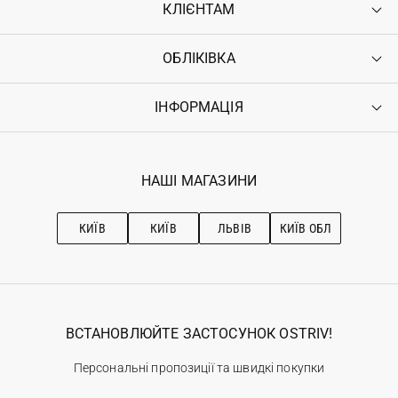
КЛІЄНТАМ
ОБЛІКІВКА
Контакти
Доставка
Оплата
ІНФОРМАЦІЯ
Увійти
Повернення
Реєстрація
Гарантія
Мої замовлення
Програма лояльності
Вакансії
Обране
Наші магазини
НАШІ МАГАЗИНИ
Ostriv Club+
Про OSTRIV
Підписка на новини
Рекомендації з догляду
КИЇВ
КИЇВ
ЛЬВІВ
КИЇВ ОБЛ
ВСТАНОВЛЮЙТЕ ЗАСТОСУНОК OSTRIV!
Персональні пропозиції та швидкі покупки