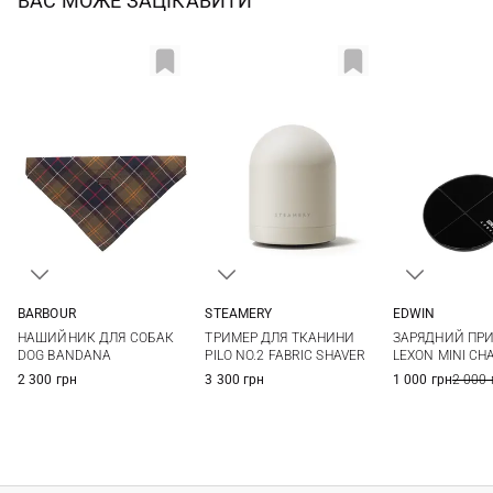
ВАС МОЖЕ ЗАЦІКАВИТИ
BARBOUR
STEAMERY
EDWIN
L/XL
S/M
One Size
6,7X6,0X0,85СМ
НАШИЙНИК ДЛЯ СОБАК
ТРИМЕР ДЛЯ ТКАНИНИ
ЗАРЯДНИЙ ПРИ
DOG BANDANA
PILO NO.2 FABRIC SHAVER
LEXON MINI CH
2 300 грн
3 300 грн
1 000 грн
2 000 