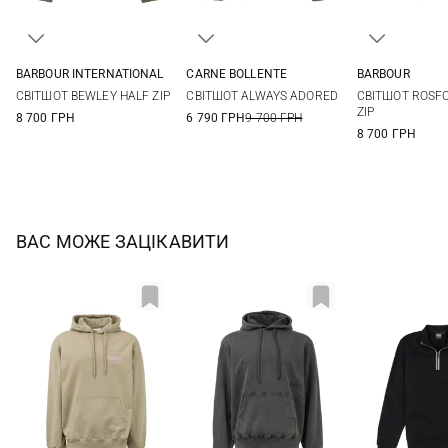
BARBOUR INTERNATIONAL
CARNE BOLLENTE
BARBOUR
M
L
XL
XXL
S
M
L
XL
S
M
СВІТШОТ BEWLEY HALF ZIP
СВІТШОТ ALWAYS ADORED
СВІТШОТ ROSF
3XL
XXL
3XL
ZIP
8 700 ГРН
6 790 ГРН
9 700 ГРН
8 700 ГРН
ВАС МОЖЕ ЗАЦІКАВИТИ