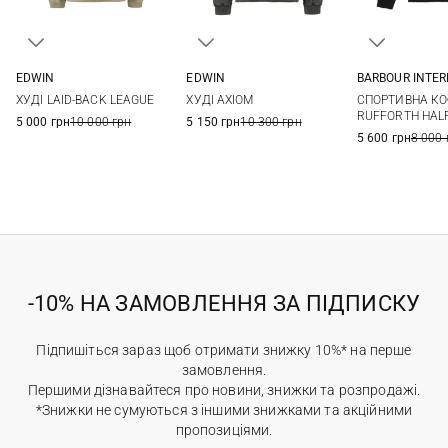
EDWIN
EDWIN
BARBOUR INTE
XS
S
M
L
XS
S
M
L
M
L
ХУДІ LAID-BACK LEAGUE
ХУДІ AXIOM
CПОРТИВНА КОФ
XL
XL
XXL
RUFFORTH HAL
5 000 грн
10 000 грн
5 150 грн
10 300 грн
5 600 грн
8 000 
-10% НА ЗАМОВЛЕННЯ ЗА ПІДПИСКУ
Підпишіться зараз щоб отримати знижку 10%* на перше
замовлення.
Першими дізнавайтеся про новини, знижки та розпродажі.
*Знижки не сумуються з іншими знижками та акційними
пропозиціями.