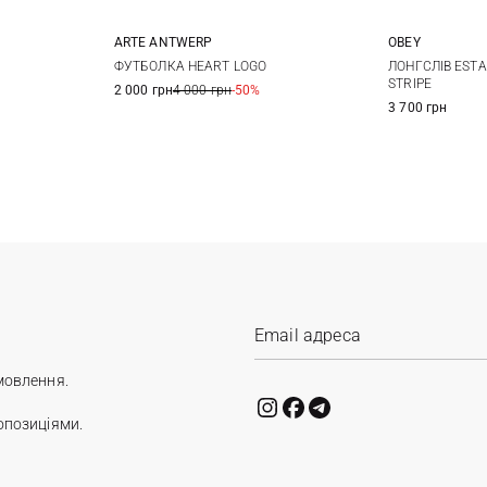
ARTE ANTWERP
OBEY
XS
S
M
L
XL
XXL
S
ФУТБОЛКА HEART LOGO
ЛОНГСЛІВ ESTA
STRIPE
2 000 грн
4 000 грн
-50%
XL
XXL
3 700 грн
мовлення.
опозиціями.