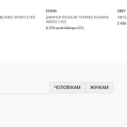
EDWIN
OBEY
30
31
32
33
M
L
XL
ДЖИНСИ REGULAR TAPERED KAIHARA
BLISHED WORKS EYES
СВІТ
INDIGO 13OZ
2 450
34
36
38
6 370 грн
9 100 грн
-30%
ЧОЛОВІКАМ
ЖІНКАМ