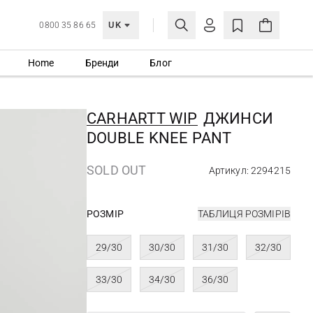
UK
0800 35 86 65
Home
Бренди
Блог
МОЯ ОБЛІКІВКА
УВІЙТИ
CARHARTT WIP
ДЖИНСИ
Ще не зареєстровані?
DOUBLE KNEE PANT
СТВОРИТИ ОБЛІКІВКУ
SOLD OUT
Артикул: 2294215
РОЗМІР
ТАБЛИЦЯ РОЗМІРІВ
29/30
30/30
31/30
32/30
33/30
34/30
36/30