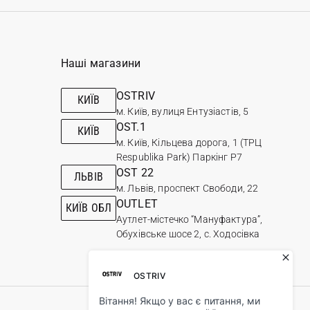
Наші магазини
OSTRIV
КИЇВ
м. Київ, вулиця Ентузіастів, 5
OST.1
КИЇВ
м. Київ, Кільцева дорога, 1 (ТРЦ
Respublika Park) Паркінг Р7
OST 22
ЛЬВІВ
м. Львів, проспект Свободи, 22
OUTLET
КИЇВ ОБЛ
Аутлет-містечко “Мануфактура”,
Обухівське шосе 2, с. Ходосівка