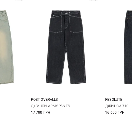
POST OVERALLS
RESOLUTE
32
34
S
M
L
XL
33/34
34
ДЖИНСИ ARMY PANTS
ДЖИНСИ 710
17 700 ГРН
16 600 ГРН
40/34
42