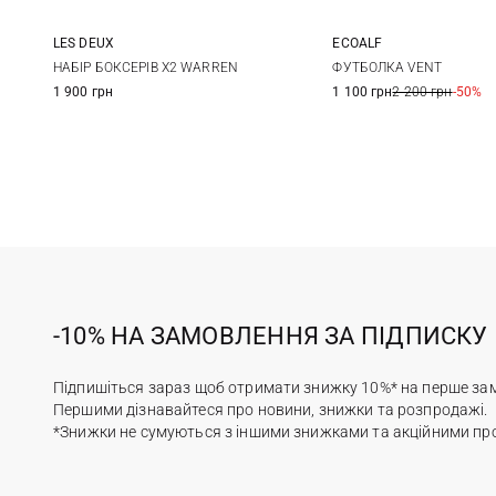
LES DEUX
ECOALF
M
L
XL
XXL
M
L
НАБІР БОКСЕРІВ X2 WARREN
ФУТБОЛКА VENT
1 900 грн
1 100 грн
2 200 грн
-50%
-10% НА ЗАМОВЛЕННЯ ЗА ПІДПИСКУ
Підпишіться зараз щоб отримати знижку 10%* на перше за
Першими дізнавайтеся про новини, знижки та розпродажі.
*Знижки не сумуються з іншими знижками та акційними пр