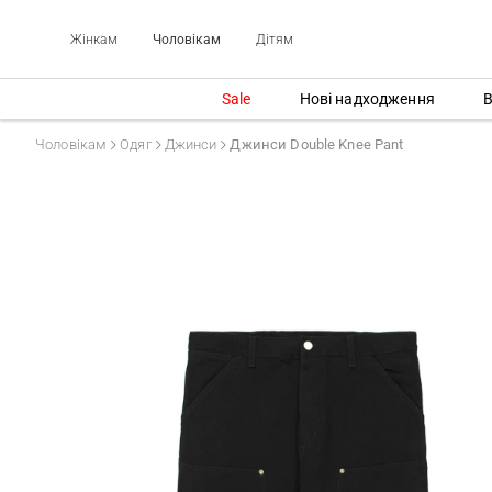
Жінкам
Чоловікам
Дітям
Sale
Нові надходження
В
Чоловікам
Одяг
Джинси
Джинси Double Knee Pant