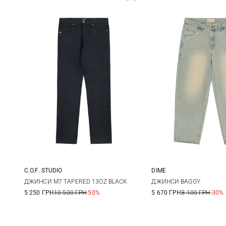
C.O.F. STUDIO
DIME
30
31
32
33
28
30
ДЖИНСИ M7 TAPERED 13OZ BLACK
ДЖИНСИ BAGGY
5 250 ГРН
10 500 ГРН
-50%
5 670 ГРН
8 100 ГРН
-30%
34
36
38